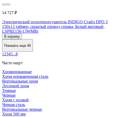
14 727 ₽
Электрический полотенцесушитель INDIGO Стайл ПРО 3
150x13 таймер, скрытый провод справа, Белый матовый,
LSPRE150-13WMRt
В корзину
Показать еще 40
1
2
3
4
5
...
8
Часто ищут
Хромированные
Хром нержавеющая сталь
Вертикальные хром
Лесенкой хром
Темные
Черные
Хром с полкой
Черная сталь
Вертикальные черные
Хром 500 мм