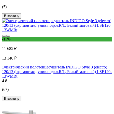
(5)
В корзину
-11%
11 685 ₽
13 146 ₽
Электрический полотенцесушитель INDIGO Style 3 (electro)
120/13 (скр.монтаж, унив.подкл.R/L, Белый матовый) LSE120-
13WMRt
4.8
(67)
В корзину