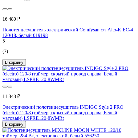
16 480 ₽
Полотенцесушитель электрический Comfysan с/т Alto-K EC-4
120/18, белый 019198
5
(7)
В корзину
11 343 ₽
Электрический полотенцесушитель INDIGO Style 2 PRO
(electro) 120/8 (таймер, скрытый провод справа, Белый
матовый) LSPRE120-8WMRt
В корзину