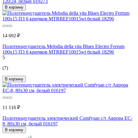
120/24, белый 019273
В корзину
14 692 ₽
Полотенцесушитель Melodia della vita Blues Electro Ferrum
100x15 П3 6 крючков MTRBEF10015wt белый 18296
5
(7)
В корзину
11 116 ₽
Полотенцесушитель электрический Comfysan с/т Аврора EC-
8, 80x30 см, белый 016197
В корзину