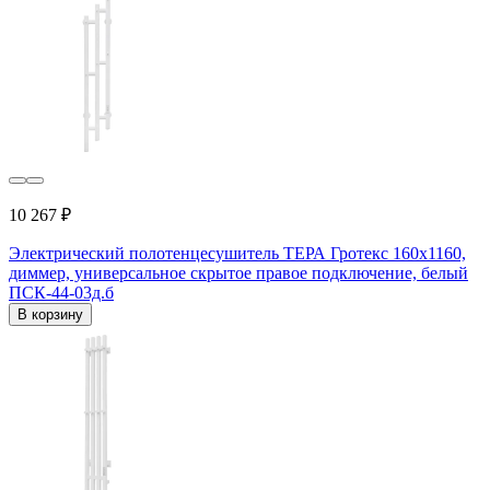
10 267 ₽
Электрический полотенцесушитель ТЕРА Гротекс 160x1160,
диммер, универсальное скрытое правое подключение, белый
ПСК-44-03д.б
В корзину