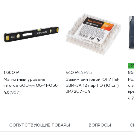
-2
1 660 ₽
440 ₽
44 ₽/шт
85
Магнитный уровень
Зажим винтовой ЮПИТЕР
Ро
Inforce 600мм 06-11-056
ЗВИ-3А 12 пар ПЭ (10 шт)
с 
JP7207-04
кр
4.6
(957)
ФС
4.7
54
СОПУТСТВУЮЩИЕ ТОВАРЫ
ВОПРОСЫ
С