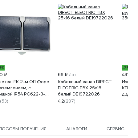
3%
-3%
0 ₽
66 ₽
/шт
491 ₽
зетка IEK 2-м ОП Форс
Кабельный канал DIRECT
Измери
заземлением, с
ELECTRIC ПВХ 25x16
KENDO 
ышкой IP54 РСб22-3-
белый DE19722026
4.4
(35)
р ИЭК ERS22-K03-16-
(53)
4.2
(297)
-DC
ПОСОБЫ ПОЛУЧЕНИЯ
АНАЛОГИ
СЕРВИС