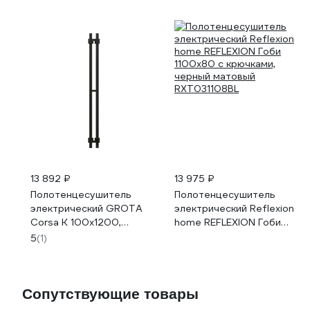
13 892 ₽
13 975 ₽
Полотенцесушитель
Полотенцесушитель
электрический GROTA
электрический Reflexion
Corsa K 100x1200,
home REFLEXION Гоби
черный Corsa K 100х1200
1100x80 с крючками,
5
(1)
N RAL9005 EL
черный матовый
RXT031108BL
Сопутствующие товары