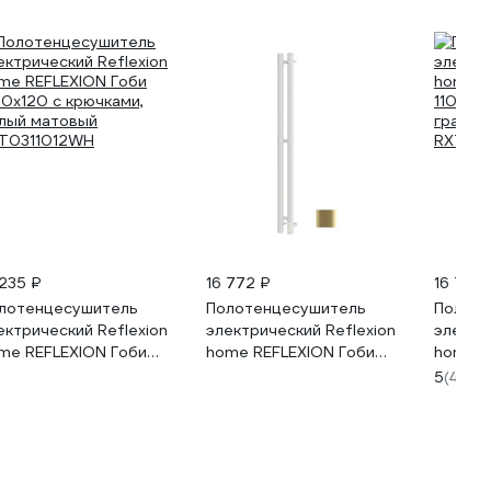
 235 ₽
16 772 ₽
16 772 
лотенцесушитель
Полотенцесушитель
Полоте
ектрический Reflexion
электрический Reflexion
электр
me REFLEXION Гоби
home REFLEXION Гоби
home R
00x120 с крючками,
1100x80 с крючками,
1100x8
5
(4)
лый матовый
золотой матовый
графит
T0311012WH
RXT031108GL
RXT03