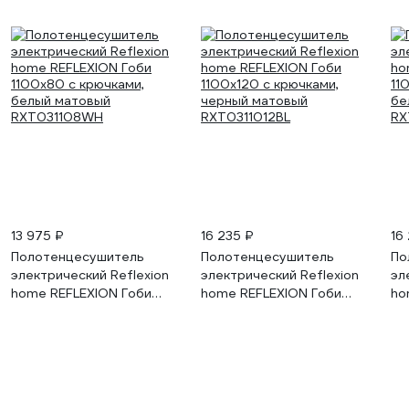
13 975 ₽
16 235 ₽
16
Полотенцесушитель
Полотенцесушитель
По
электрический Reflexion
электрический Reflexion
эл
home REFLEXION Гоби
home REFLEXION Гоби
ho
1100x80 с крючками,
1100x120 с крючками,
11
белый матовый
черный матовый
бе
RXT031108WH
RXT0311012BL
RX