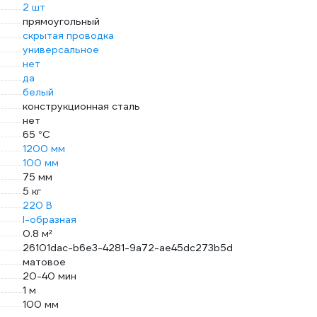
2 шт
прямоугольный
скрытая проводка
универсальное
нет
да
белый
конструкционная сталь
нет
65 °С
1200 мм
100 мм
75 мм
5 кг
220 В
I-образная
0.8 м²
26101dac-b6e3-4281-9a72-ae45dc273b5d
матовое
20-40 мин
1 м
100 мм