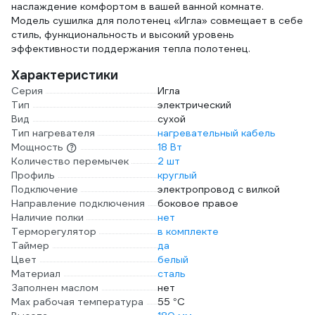
наслаждение комфортом в вашей ванной комнате.
Модель cушилка для полотенец «Игла» совмещает в себе
стиль, функциональность и высокий уровень
эффективности поддержания тепла полотенец.
Характеристики
Серия
Игла
Тип
электрический
Вид
сухой
Тип нагревателя
нагревательный кабель
Мощность
18 Вт
Количество перемычек
2 шт
Профиль
круглый
Подключение
электропровод с вилкой
Направление подключения
боковое правое
Наличие полки
нет
Терморегулятор
в комплекте
Таймер
да
Цвет
белый
Материал
сталь
Заполнен маслом
нет
Max рабочая температура
55 °С