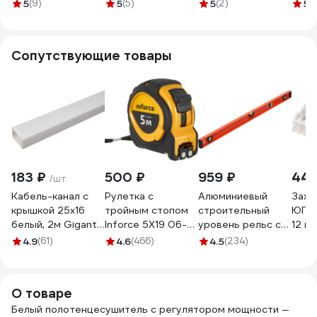
Тера Игла
Drumsticks 40х18,
25 М-обр
Игла
5
(9)
5
(5)
5
(2)
5
(1
180x400, диммер,
П2, MTRDSE4018
500x400
белы
черный,
22608
НС-1204601
кноп
настенный
04б
Сопутствующие товары
ПСН-87-05д.ч
183 ₽
500 ₽
959 ₽
440
/шт
Кабель-канал с
Рулетка с
Алюминиевый
Зажи
крышкой 25х16
тройным стопом
строительный
ЮПИТ
белый, 2м Gigant
Inforce 5Х19 06-
уровень рельс с
12 па
79003-2GI
11-70
разметкой
JP72
4.9
(61)
4.6
(466)
4.5
(234)
1000мм Gigant
SL1000
О товаре
Белый полотенцесушитель с регулятором мощности —