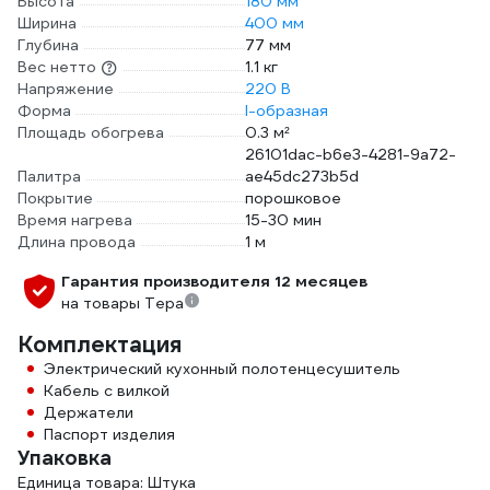
Высота
180 мм
Ширина
400 мм
Глубина
77 мм
Вес нетто
1.1 кг
Напряжение
220 В
Форма
I-образная
Площадь обогрева
0.3 м²
26101dac-b6e3-4281-9a72-
Палитра
ae45dc273b5d
Покрытие
порошковое
Время нагрева
15-30 мин
Длина провода
1 м
Гарантия производителя 12 месяцев
на товары Тера
Комплектация
Электрический кухонный полотенцесушитель
Кабель с вилкой
Держатели
Паспорт изделия
Упаковка
Единица товара: Штука