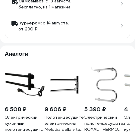
Самовывоз:
c 13 августа,
бесплатно
, из 1 магазина
Курьером:
c 14 августа,
от 290 ₽
Аналоги
6 508 ₽
9 606 ₽
5 390 ₽
4 7
Электрический
Полотенцесушитель
Электрический
Элек
кухонный
электрический
полотенцесушитель
поло
полотенцесушитель
Melodia della vita
ROYAL THERMO
кухо