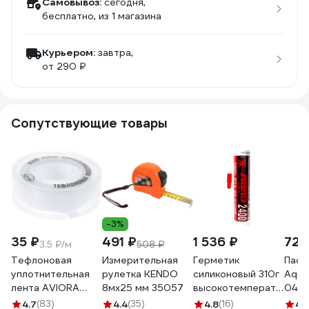
Самовывоз:
сегодня,
бесплатно
, из 1 магазина
Курьером:
завтра,
от 290 ₽
Сопутствующие товары
-3%
35 ₽
491 ₽
1 536 ₽
722
3.5 ₽/м
508 ₽
Тефлоновая
Измерительная
Герметик
Паст
уплотнительная
рулетка KENDO
силиконовый 310г
Aqua
лента AVIORA
8мх25 мм 35057
высокотемпературный
0404
ФУМ 12 мм, 10 м
красный ABRO SS-
гр.
4.7
(83)
4.4
(35)
4.8
(16)
4.