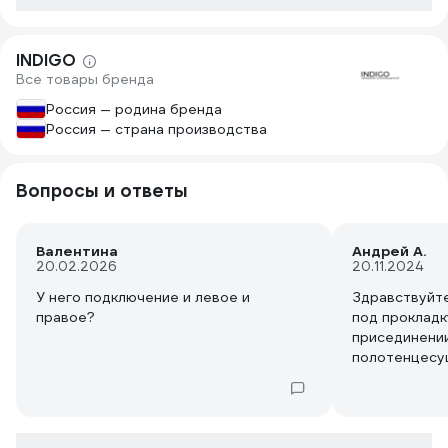
INDIGO
Все товары бренда
Россия — родина бренда
Россия — страна производства
Вопросы и ответы
Валентина
Андрей А.
20.02.2026
20.11.2024
У него подключение и левое и
Здравствуйт
правое?
под прокладк
присединении
полотенцесу
присоединен
фитингов,про
утапливается
тонкой стенк