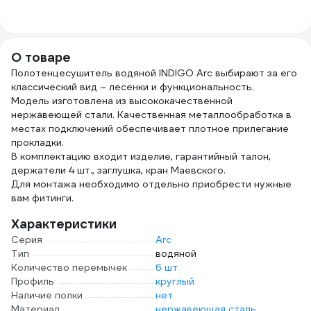
302-117
2400-RW
463
О товаре
Полотенцесушитель водяной INDIGO Arc выбирают за его
классический вид – лесенки и функциональность.
Модель изготовлена из высококачественной
нержавеющей стали. Качественная металлообработка в
местах подключений обеспечивает плотное прилегание
прокладки.
В комплектацию входит изделие, гарантийный талон,
держатели 4 шт., заглушка, кран Маевского.
Для монтажа необходимо отдельно приобрести нужные
вам фитинги.
Характеристики
Серия
Arc
Тип
водяной
Количество перемычек
6 шт
Профиль
круглый
Наличие полки
нет
Материал
нержавеющая сталь