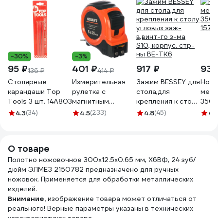
-30%
-3%
95 ₽
401 ₽
917 ₽
930
136 ₽
414 ₽
Столярные
Измерительная
Зажим BESSEY для
Ножо
карандаши Top
рулетка с
стола,для
мета
Tools 3 шт. 14A803
магнитным
крепления к столу
350 6
крюком, 5x25мм
угловых заж-
1576
4.3
(34)
4.5
(233)
4.8
(45)
4.
Gigant GWM525
в,винт-го з-ма
S10, корпус. стр-
ны BE-TK6
О товаре
Полотно ножовочное 300x12.5x0.65 мм, Х6ВФ, 24 зуб/
дюйм ЭЛМЕЗ 2150782 предназначено для ручных
ножовок. Применяется для обработки металлических
изделий.
Внимание,
изображение товара может отличаться от
реального! Верные параметры указаны в технических