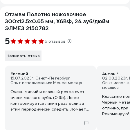
Отзывы Полотно ножовочное
300x12.5x0.65 мм, Х6ВФ, 24 зуб/дюйм
ЭЛМЕЗ 2150782
5
6 отзывов
Написать отзыв
Евгений
Антон Ч.
15.07.2023
г. Санкт-Петербург
02.08.2023
г.
Опыт использования: Менее месяца
Опыт использ
месяцев
Очень мягкий и плавный рез за счет
Классные пол
очень мелкого зуба. (0.65). Легко
Черный метал
контролируется линия реза если за
отлично, при этом не 
этим периодически следить. Ломается
Рекомендую!
при перекосах и не любит рывков.
Достаточно стойкое. Короче,
хорошее полотно для мягкой, не