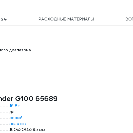
Ы
24
РАСХОДНЫЕ МАТЕРИАЛЫ
ВО
ного диапазона
nder G100 65689
16 Вт
да
серый
пластик
160х200х395 мм