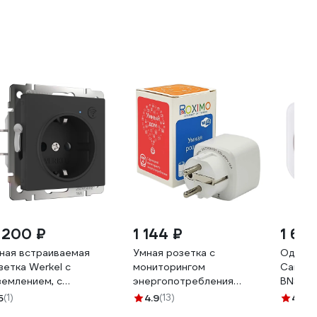
1 200 ₽
1 144 ₽
1 625
ная встраиваемая
Умная розетка с
Одинар
зетка Werkel с
мониторингом
Cameli
землением, с
энергопотребления
BNS/SH-
щитными шторками,
Roximo SCT16A001
3680В,
5
(1)
4.9
(13)
4.8
(1
рный матовый a056422
WiFi+С