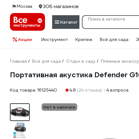
306 магазинов
Москва
Каталог
Акции
Инструмент
Крепеж
Всё для сада
Э
Главная
Всё для сада
Отдых в саду
Пляжные аксесс
/
/
/
Портативная акустика Defender G1
Код товара:
16125440
4.8
(24 отзыва)
4 вопроса
Нет в наличии