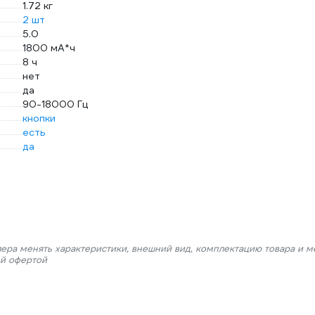
1.72 кг
2 шт
5.0
1800 мА*ч
8 ч
нет
да
90-18000 Гц
кнопки
есть
да
лера менять характеристики, внешний вид, комплектацию товара и м
ой офертой