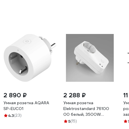
2 890 ₽
2 288 ₽
1
Умная розетка AQARA
Умная розетка
Ум
SP-EUC01
Elektrostandard 76100
ро
00 белый, 3500W
за
4.3
(23)
a054335
за
5
(15)
че