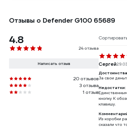
Отзывы о Defender G100 65689
4.8
Сортировать
24 отзыва
Написать отзыв
Сергей
29.0
Достоинства
За свои деньг
20 отзывов
3 отзыва
Недостатки:
1 отзыв
Единственным
кнопку К обо
клавишу.
Комментарий
Из коробки ра
сказали что 