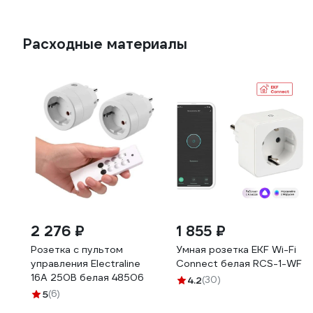
Расходные материалы
2 276 ₽
1 855 ₽
Розетка с пультом
Умная розетка EKF Wi-Fi
управления Electraline
Connect белая RCS-1-WF
16А 250В белая 48506
4.2
(30)
5
(6)