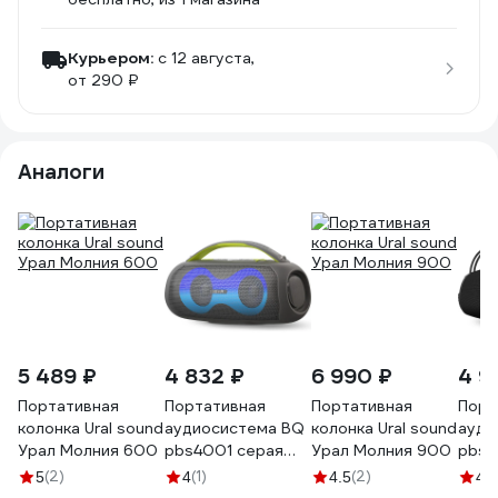
Курьером:
c 12 августа,
от 290 ₽
Аналоги
5 489 ₽
4 832 ₽
6 990 ₽
4 9
Портативная
Портативная
Портативная
Порт
колонка Ural sound
аудиосистема BQ
колонка Ural sound
ауди
Урал Молния 600
pbs4001 серая
Урал Молния 900
pbs4
86198226
8619
(2)
(1)
(2)
(1
5
4
4.5
4