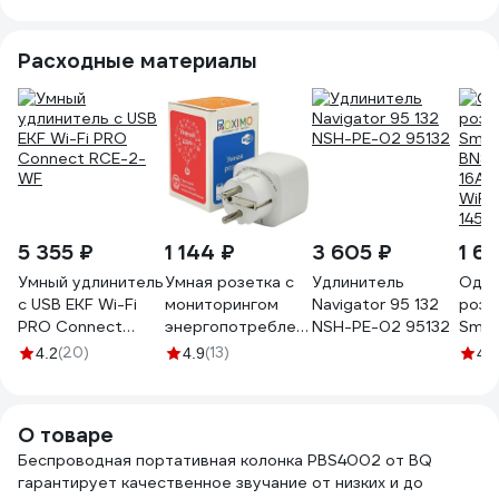
Расходные материалы
5 355 ₽
1 144 ₽
3 605 ₽
1 6
Умный удлинитель
Умная розетка с
Удлинитель
Один
c USB EKF Wi-Fi
мониторингом
Navigator 95 132
розе
PRO Connect
энергопотребления
NSH-PE-02 95132
Smar
RCE-2-WF
Roximo
BNS/
(20)
(13)
4.2
4.9
4.8
SCT16A001
16A 
WiFi
1450
О товаре
Беспроводная портативная колонка PBS4002 от BQ
гарантирует качественное звучание от низких и до