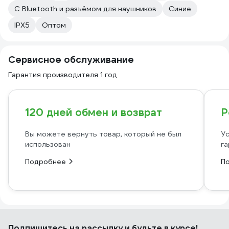
С Bluetooth и разъёмом для наушников
Синие
IPX5
Оптом
Сервисное обслуживание
Гарантия производителя 1 год
120 дней обмен и возврат
Р
Вы можете вернуть товар, который не был
Ус
использован
га
Подробнее
П
Подпишитесь
на рассылку
и будьте в курсе!