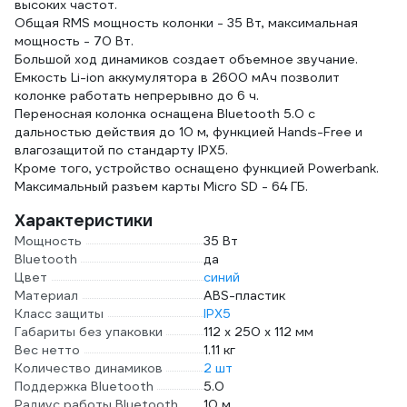
высоких частот.
Общая RMS мощность колонки - 35 Вт, максимальная
мощность - 70 Вт.
Большой ход динамиков создает объемное звучание.
Емкость Li-ion аккумулятора в 2600 мАч позволит
колонке работать непрерывно до 6 ч.
Переносная колонка оснащена Bluetooth 5.0 с
дальностью действия до 10 м, функцией Hands-Free и
влагозащитой по стандарту IPX5.
Кроме того, устройство оснащено функцией Powerbank.
Максимальный разъем карты Micro SD - 64 ГБ.
Характеристики
Мощность
35 Вт
Bluetooth
да
Цвет
синий
Материал
ABS-пластик
Класс защиты
IPX5
Габариты без упаковки
112 х 250 х 112 мм
Вес нетто
1.11 кг
Количество динамиков
2 шт
Поддержка Bluetooth
5.0
Радиус работы Bluetooth
10 м