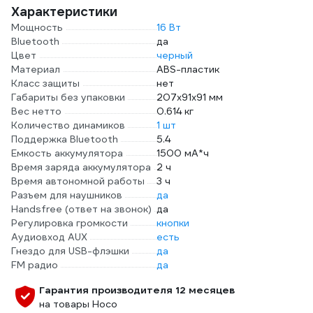
Характеристики
Мощность
16 Вт
Bluetooth
да
Цвет
черный
Материал
ABS-пластик
Класс защиты
нет
Габариты без упаковки
207x91x91 мм
Вес нетто
0.614 кг
Количество динамиков
1 шт
Поддержка Bluetooth
5.4
Емкость аккумулятора
1500 мА*ч
Время заряда аккумулятора
2 ч
Время автономной работы
3 ч
Разъем для наушников
да
Handsfree (ответ на звонок)
да
Регулировка громкости
кнопки
Аудиовход AUX
есть
Гнездо для USB-флэшки
да
FM радио
да
Гарантия производителя 12 месяцев
на товары Hoco