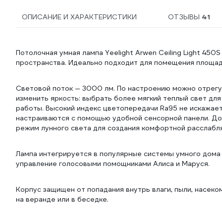
ОПИСАНИЕ И ХАРАКТЕРИСТИКИ
ОТЗЫВЫ
41
Потолочная умная лампа Yeelight Arwen Ceiling Light 450
пространства. Идеально подходит для помещения площадь
Световой поток — 3000 лм. По настроению можно отрег
изменить яркость: выбрать более мягкий теплый свет для
работы. Высокий индекс цветопередачи Ra95 не искажае
настраиваются с помощью удобной сенсорной панели. Д
режим лунного света для создания комфортной расслаб
Лампа интегрируется в популярные системы умного дома 
управление голосовыми помощниками Алиса и Маруся.
Корпус защищен от попадания внутрь влаги, пыли, насек
на веранде или в беседке.