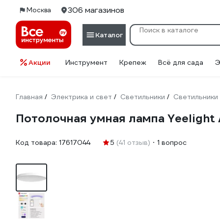
306 магазинов
Москва
Каталог
Акции
Инструмент
Крепеж
Всё для сада
Э
Главная
Электрика и свет
Светильники
Светильники
/
/
/
Потолочная умная лампа Yeelight
Код товара:
17617044
5
(41 отзыв)
1 вопрос