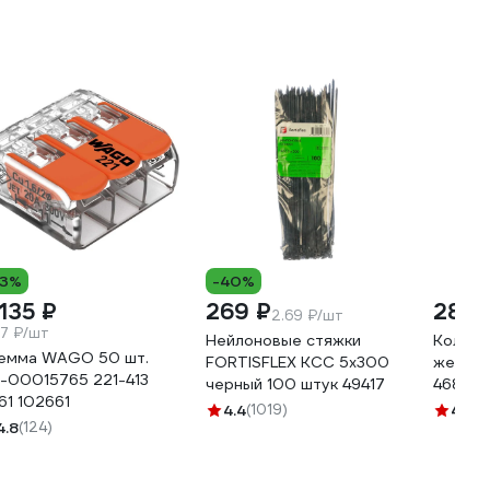
13%
-40%
 135 ₽
269 ₽
285 
2.69 ₽/шт
.7 ₽/шт
Нейлоновые стяжки
Колпач
емма WAGO 50 шт.
FORTISFLEX КСС 5х300
желтый 
-00015765 221-413
черный 100 штук 49417
46800
61 102661
4.4
(1019)
4.8
(2
4.8
(124)