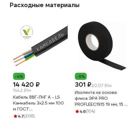
Расходные материалы
-4%
-5%
14 420 ₽
301 ₽
20.07 ₽/м
144.2 ₽/м
Изолента на основе
Кабель ВВГ-ПНГ А - LS
флиса ЭРА PRO
Камкабель 3x2.5 мм 100
PROFLEEC1915 19 мм, 15 м,
м ГОСТ
0,3 мм, черная Б0057181
4.6
(104)
1157К30HG00070А0100М
4.7
(206)