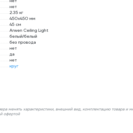
нет
нет
2.35 кг
450х450 мм
45 см
Arwen Ceiling Light
белый/белый
без провода
нет
да
нет
круг
лера менять характеристики, внешний вид, комплектацию товара и м
ой офертой