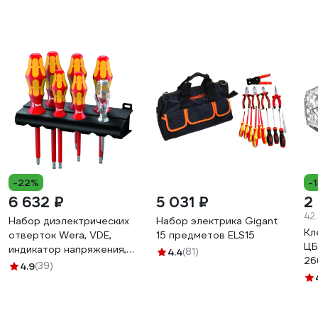
-22%
-
6 632 ₽
5 031 ₽
2
42
Набор диэлектрических
Набор электрика Gigant
Кл
отверток Wera, VDE,
15 предметов ELS15
ЦБ
индикатор напряжения,
4.4
(81)
26
подставка, 7 предметов,
4.9
(39)
WE-006147