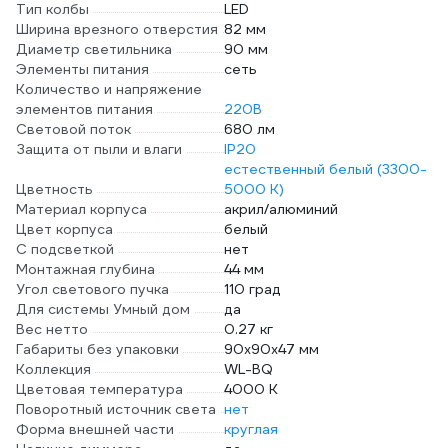
Тип колбы
LED
Ширина врезного отверстия
82 мм
Диаметр светильника
90 мм
Элементы питания
сеть
Количество и напряжение
элементов питания
220В
Световой поток
680 лм
Защита от пыли и влаги
IP20
естественный белый (3300-
Цветность
5000 К)
Материал корпуса
акрил/алюминий
Цвет корпуса
белый
С подсветкой
нет
Монтажная глубина
44 мм
Угол светового пучка
110 град
Для системы Умный дом
да
Вес нетто
0.27 кг
Габариты без упаковки
90х90х47 мм
Коллекция
WL-BQ
Цветовая температура
4000 К
Поворотный источник света
нет
Форма внешней части
круглая