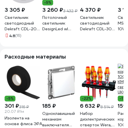
-5%
3 305 ₽
3 260 ₽
4 370 ₽
3 1
3 432 ₽
Светильник
Потолочный
Светильник
Свет
светодиодный
светильник
светодиодный
MS-
Dekraft CDL-200-
DesignLed wl
Dekraft CDL-300-
10W 
S, 12 Вт, 3000 К,
белый, 9вт, 3000
S, 15 Вт, 3000 К,
шт 0
4.8
(16)
36°, белый,
BQ009109-WH-
36°, белый,
60686DEK
WW
61187DEK
Расходные материалы
-5%
-22%
-17
301 ₽
185 ₽
6 632 ₽
159
316 ₽
8 514 ₽
20.07 ₽/м
Одноклавишный
Набор
Расп
Изолента на
механизм
диэлектрических
коро
основе флиса ЭРА
выключателя
отверток Wera,
100x