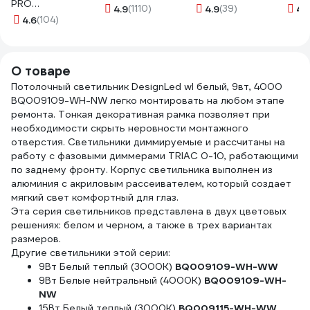
PRO
Systeme Electric
VDE, индикатор
КМ41
4.9
(1110)
4.9
(39)
4.
PROFLEEC1915 19
4.6
(104)
ATLAS DESIGN сх.1
напряжения,
герм
мм, 15 м, 0,3 мм,
10АХ белый
подставка, 7
UKO1
черная Б0057181
ATN000111
предметов, WE-
050-
006147
О товаре
Потолочный светильник DesignLed wl белый, 9вт, 4000
BQ009109-WH-NW легко монтировать на любом этапе
ремонта. Тонкая декоративная рамка позволяет при
необходимости скрыть неровности монтажного
отверстия. Светильники диммируемые и рассчитаны на
работу с фазовыми диммерами TRIAC 0-10, работающими
по заднему фронту. Корпус светильника выполнен из
алюминия с акриловым рассеивателем, который создает
мягкий свет комфортный для глаз.
Эта серия светильников представлена в двух цветовых
решениях: белом и черном, а также в трех вариантах
размеров.
Другие светильники этой серии:
9Вт Белый теплый (3000К)
BQ009109-WH-WW
9Вт Белые нейтральный (4000К)
BQ009109-WH-
NW
15Вт Белый теплый (3000К)
BQ009115-WH-WW