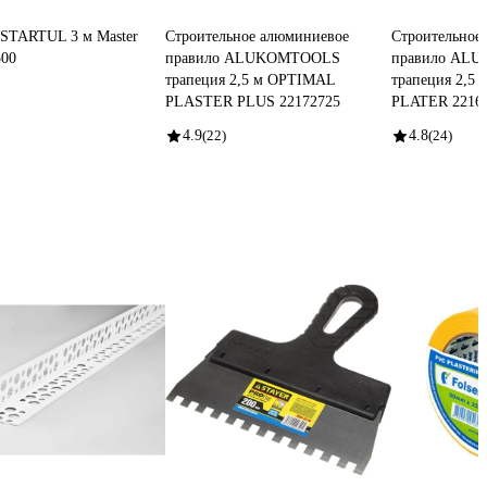
 STARTUL 3 м Master
Cтроительное алюминиевое
Cтроительное
300
правило ALUKOMTOOLS
правило AL
трапеция 2,5 м OPTIMAL
трапеция 2,5
PLASTER PLUS 22172725
PLATER 2216
4.9
(22)
4.8
(24)