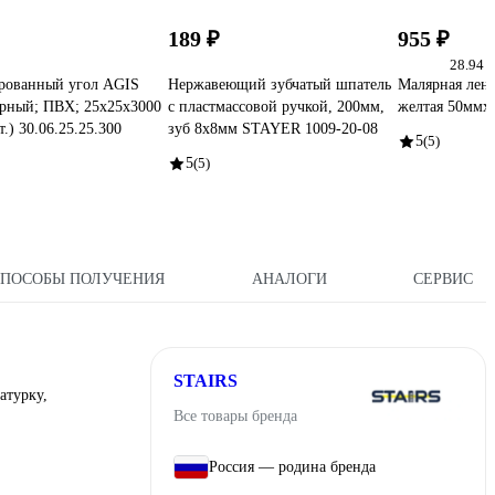
189 ₽
955 ₽
28.94 
рованный угол AGIS
Нержавеющий зубчатый шпатель
Малярная лент
рный; ПВХ; 25x25x3000
с пластмассовой ручкой, 200мм,
желтая 50ммx
.) 30.06.25.25.300
зуб 8х8мм STAYER 1009-20-08
5
(5)
5
(5)
СПОСОБЫ ПОЛУЧЕНИЯ
АНАЛОГИ
СЕРВИС
STAIRS
атурку,
Все товары бренда
Россия — родина бренда
.