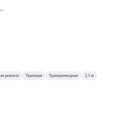
ва.
ля ремонта
Трапеция
Трапециевидные
2,5 м