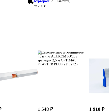
Курьером:
c 10 августа,
от 290 ₽
₽
1 548 ₽
1 910 ₽