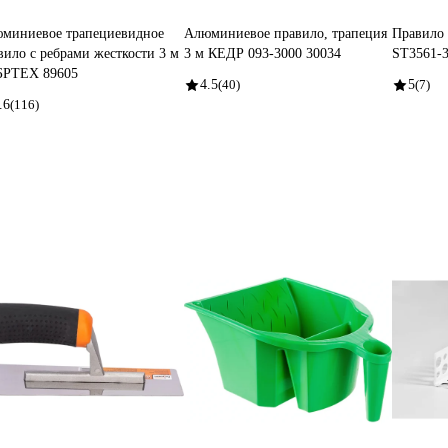
миниевое трапециевидное
Алюминиевое правило, трапеция
Правило
вило с ребрами жесткости 3 м
3 м КЕДР 093-3000 30034
ST3561-
РТЕХ 89605
4.5
(40)
5
(7)
.6
(116)