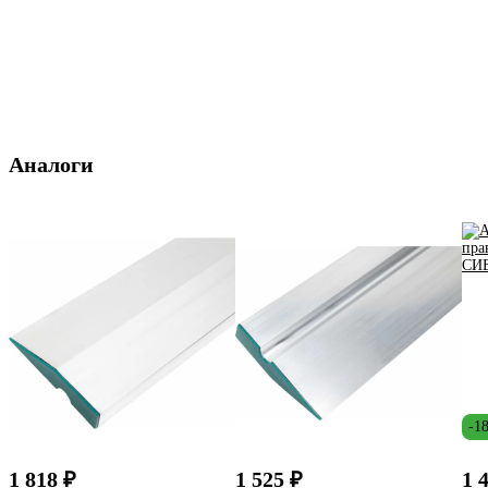
Аналоги
-1
1 818 ₽
1 525 ₽
1 