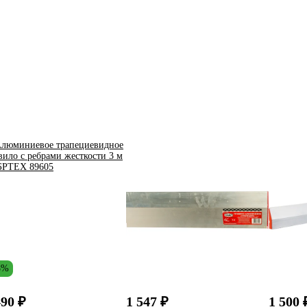
8%
490 ₽
1 547 ₽
1 500 