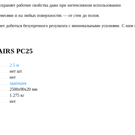
охраняет рабочие свойства даже при интенсивном использовании.
месями и на любых поверхностях — от стен до полов.
ет добиться безупречного результата с минимальными усилиями. С ним 
TAIRS РС25
2.5 м
нет шт
нет
трапеция
2500х90х20 мм
1.275 кг
нет