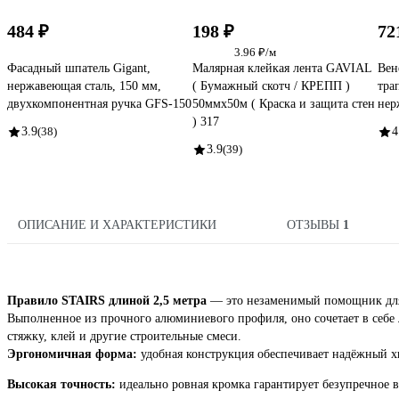
484 ₽
198 ₽
72
3.96 ₽/м
Фасадный шпатель Gigant,
Малярная клейкая лента GAVIAL
Вен
нержавеющая сталь, 150 мм,
( Бумажный скотч / КРЕПП )
тра
двухкомпонентная ручка GFS-150
50ммх50м ( Краска и защита стен
нер
) 317
3.9
(38)
4
3.9
(39)
ОПИСАНИЕ И ХАРАКТЕРИСТИКИ
ОТЗЫВЫ
1
Правило STAIRS длиной 2,5 метра
— это незаменимый помощник для м
Выполненное из прочного алюминиевого профиля, оно сочетает в себе л
стяжку, клей и другие строительные смеси.
Эргономичная форма:
удобная конструкция обеспечивает надёжный хв
Высокая точность:
идеально ровная кромка гарантирует безупречное 