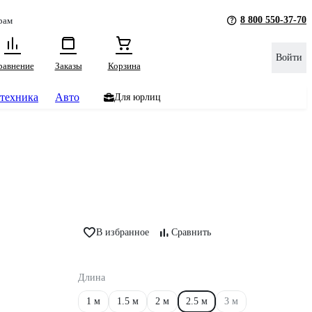
8 800 550-37-70
рам
Войти
равнение
Заказы
Корзина
техника
Авто
Для юрлиц
В избранное
Сравнить
Длина
1 м
1.5 м
2 м
2.5 м
3 м