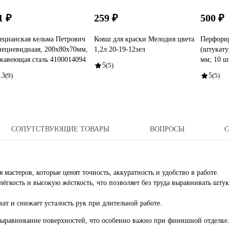
1 ₽
259 ₽
500 ₽
ецианская кельма Петрович
Ковш для краски Мелодия цвета
Перфори
пециевиднаая, 200x80x70мм,
1,2л 20-19-12зел
(штукату
жавеющая сталь 4100014094
мм; 10 шт
5
(5)
.3
(9)
5
(5)
СОПУТСТВУЮЩИЕ ТОВАРЫ
ВОПРОСЫ
астеров, которые ценят точность, аккуратность и удобство в работе.
ёгкость и высокую жёсткость, что позволяет без труда выравнивать штук
ат и снижает усталость рук при длительной работе.
выравнивание поверхностей, что особенно важно при финишной отделке