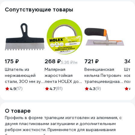
Сопутствующие товары
175 ₽
268 ₽
721 ₽
349
5.36 ₽/м
Шпатель из
Малярная
Венецианская
Штук
нержавеющей
жаростойкая
кельма Петрович
ковш
стали, 300 мм зуб
лента HOLEX до
трапециевиднаая,
полу
10х10 мм,
100С, зеленая,
200x80x70мм,
дере
4.9
(17)
4.7
(81)
4.3
(9)
4.
пластмассовая
водостойкая, 48
нержавеющая
0591
ручка СИБРТЕХ
мм, 50 м HAS-
сталь 4100014094
85501
382277
О товаре
Профиль в форме трапеции изготовлен из алюминия, с
двумя пластиковыми заглушками и дополнительным
ребром жесткости. Применяется для выравнивания