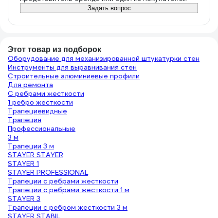
Задать вопрос
Этот товар из подборок
Оборудование для механизированной штукатурки стен
Инструменты для выравнивания стен
Строительные алюминиевые профили
Для ремонта
С ребрами жесткости
1 ребро жесткости
Трапециевидные
Трапеция
Профессиональные
3 м
Трапеции 3 м
STAYER STAYER
STAYER 1
STAYER PROFESSIONAL
Трапеции с ребрами жесткости
Трапеции с ребрами жесткости 1 м
STAYER 3
Трапеции с ребром жесткости 3 м
STAYER STABIL