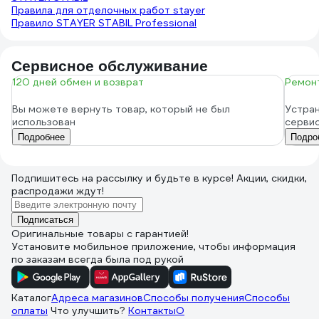
Правила для отделочных работ stayer
Правило STAYER STABIL Professional
Сервисное обслуживание
120 дней обмен и возврат
Ремонт
Вы можете вернуть товар, который не был
Устран
использован
серви
Подробнее
Подро
Подпишитесь
на рассылку
и будьте в курсе! Акции, скидки,
распродажи ждут!
Подписаться
Оригинальные товары с гарантией!
Установите мобильное приложение, чтобы информация
по заказам всегда была под рукой
Каталог
Адреса магазинов
Способы получения
Способы
оплаты
Что улучшить?
Контакты
О