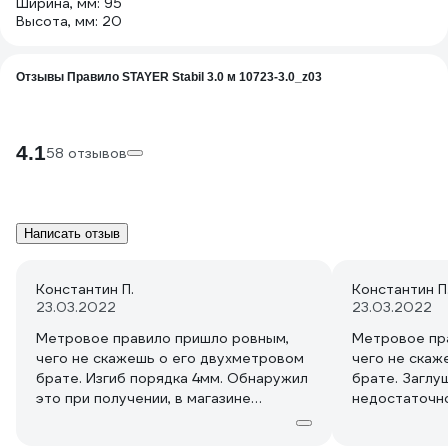
Ширина, мм: 95
Высота, мм: 20
Отзывы Правило STAYER Stabil 3.0 м 10723-3.0_z03
4.1
58 отзывов
Написать отзыв
Константин П.
Константин П
23.03.2022
23.03.2022
Метровое правило пришло ровным,
Метровое пр
чего не скажешь о его двухметровом
чего не скаж
брате. Изгиб порядка 4мм. Обнаружил
брате. Заглу
это при получении, в магазине
недостаточн
сделали перезаказ. Второй экземпляр
посадить их н
пришел ровным. Заглушки держаться
удобно. Наск