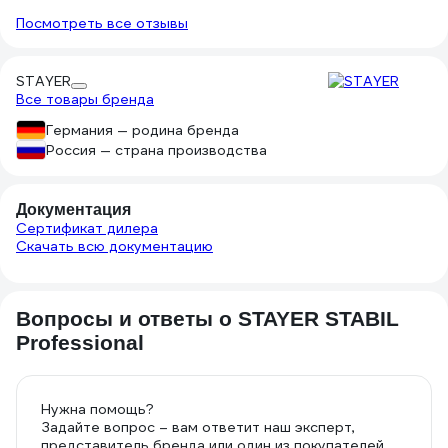
недостаточно хорошо, рекомендую
сплав покаже
Посмотреть все отзывы
посадить их на клей. В руке лежит
конкурентов з
удобно. Насколько твердым окажется
ничем не луч
сплав покажет время. Ничем не хуже
STAYER
конкурентов за эту же цену, но и
Все товары бренда
ничем не лучше. Обычный середнячок
Германия — родина бренда
Россия — страна производства
Документация
Сертификат дилера
Скачать всю документацию
Вопросы и ответы о STAYER STABIL
Professional
Нужна помощь?
Задайте вопрос – вам ответит наш эксперт,
представитель бренда или один из покупателей