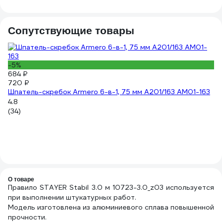
Сопутствующие товары
-5%
684 ₽
720 ₽
Шпатель-скребок Armero 6-в-1, 75 мм A201/163 AM01-163
4.8
(34)
64
12
Ма
4.
(9
О товаре
Правило STAYER Stabil 3.0 м 10723-3.0_z03 используется
при выполнении штукатурных работ.
Модель изготовлена из алюминиевого сплава повышенной
прочности.