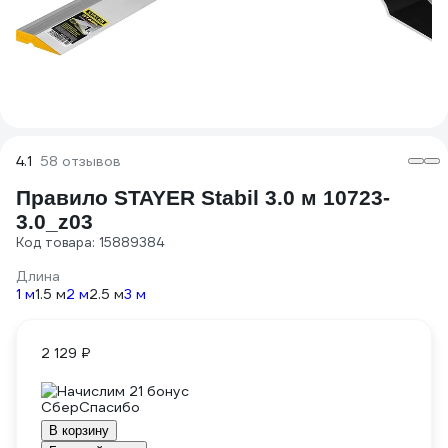
4.1
58 отзывов
Правило STAYER Stabil 3.0 м 10723-
3.0_z03
Код товара: 15889384
Длина
1 м
1.5 м
2 м
2.5 м
3 м
2 129 ₽
Начислим 21 бонус
В корзину