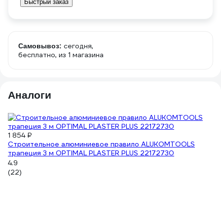
Быстрый заказ
сегодня,
Самовывоз:
бесплатно
, из 1 магазина
Аналоги
1 854 ₽
Cтроительное алюминиевое правило ALUKOMTOOLS
трапеция 3 м OPTIMAL PLASTER PLUS 22172730
4.9
(22)
7 
Пр
4.
(4