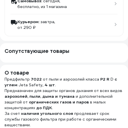
Самовывоз:
сегодня,
бесплатно
, из 1 магазина
Курьером:
завтра,
от 290 ₽
Сопутствующие товары
О товаре
Предфильтр
7022
от пыли и аэрозолей класса
P2 R
D
с
углем
Jeta Safety,
4 шт
.
Предназначен для защиты органов дыхания от всех видов
аэрозолей, пыли, дыма и тумана
и дополнительной
защитой от
органических газов и паров
в малых
концентрациях
до ПДК
.
За счет
наличия угольного слоя
продлевает срок
службы газового фильтра при работе с органическими
веществами.