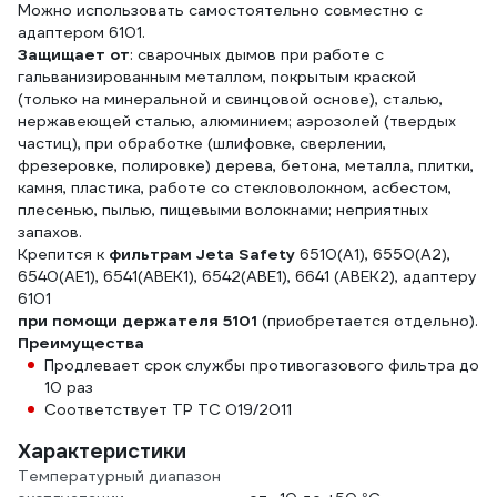
Можно использовать самостоятельно совместно с
адаптером 6101.
Защищает от
: сварочных дымов при работе с
гальванизированным металлом, покрытым краской
(только на минеральной и свинцовой основе), сталью,
нержавеющей сталью, алюминием; аэрозолей (твердых
частиц), при обработке (шлифовке, сверлении,
фрезеровке, полировке) дерева, бетона, металла, плитки,
камня, пластика, работе со стекловолокном, асбестом,
плесенью, пылью, пищевыми волокнами; неприятных
запахов.
Крепится к
фильтрам Jeta Safety
6510(А1), 6550(А2),
6540(АЕ1), 6541(АВЕК1), 6542(АВЕ1), 6641 (АВЕК2), адаптеру
6101
при помощи держателя 5101
(приобретается отдельно).
Преимущества
Продлевает срок службы противогазового фильтра до
10 раз
Соответствует ТР ТС 019/2011
Характеристики
Температурный диапазон