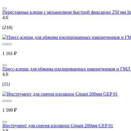
Переставные клещи с механизмом быстрой фиксации 250 мм Inf
4.6
(218)
1 161 ₽
Пресс-клещи для обжима изолированных наконечников и ГМЛ
4.6
(11)
1 599 ₽
Инструмент для снятия изоляции Gigant 200мм GEP 01
3.8