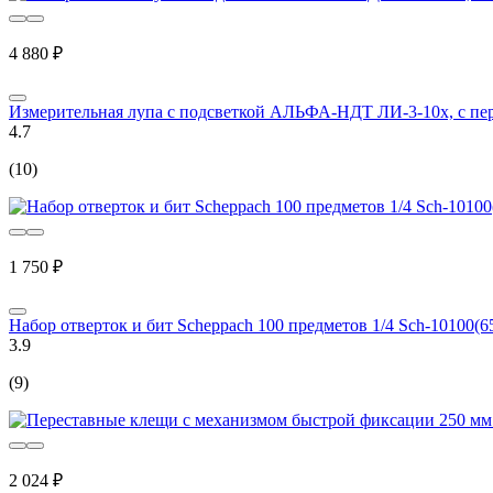
4 880 ₽
Измерительная лупа с подсветкой АЛЬФА-НДТ ЛИ-3-10x, с пе
4.7
(10)
1 750 ₽
Набор отверток и бит Scheppach 100 предметов 1/4 Sch-10100(6
3.9
(9)
2 024 ₽