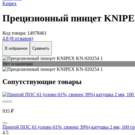
Knipex
Прецизионный пинцет KNIPE
Код товара:
14978461
4.8
(8 отзывов)
В избранное
Сравнить
Нет в наличии
Сопутствующие товары
935 ₽
Припой ПОС 61 (олово 61%, свинец 39%) катушка 2 мм, 100 гр
4.5