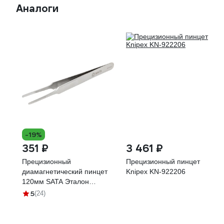
Аналоги
-19%
351 ₽
3 461 ₽
Прецизионный
Прецизионный пинцет
диамагнетический пинцет
Knipex KN-922206
120мм SATA Эталон
точности для ремонта
5
(24)
электроники 03104