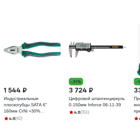
-31%
-
1 544 ₽
3 724 ₽
3
Индустриальные
Цифровой штангенциркуль
Пр
плоскогубцы SATA 6"
0-150мм Inforce 06-11-39
ин
160мм CrNi +30%
пр
4.8
(311)
прочности. Эталон для
ко
4.8
(42)
тяжёлых производств.
ав
70301A