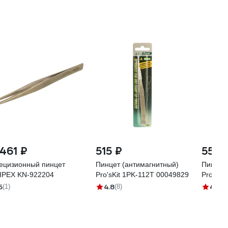
 461 ₽
515 ₽
557 
ецизионный пинцет
Пинцет (антимагнитный)
Пинцет 
IPEX KN-922204
Pro'sKit 1PK-112T 00049829
Pro'sKi
5
4.8
4.7
(1)
(8)
(7)