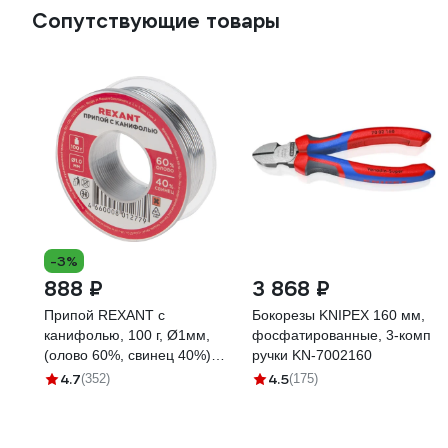
Сопутствующие товары
-3%
888 ₽
3 868 ₽
Припой REXANT с
Бокорезы KNIPEX 160 мм,
канифолью, 100 г, Ø1мм,
фосфатированные, 3-комп
(олово 60%, свинец 40%)
ручки KN-7002160
09-3203
4.7
4.5
(352)
(175)