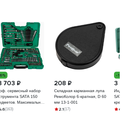
16%
-10%
3 703 ₽
208 ₽
3 23
оф. сервисный набор
Складная карманная лупа
Индуст
струмента SATA 150
РемоКолор 6-кратная, D 60
SATA 8п
едметов. Максимальный
мм 13-1-001
крестов
мплект для СТО и
Повыше
4.6
2.1
4.8
(163)
(17)
(5
тосервисов. 09510
потоков