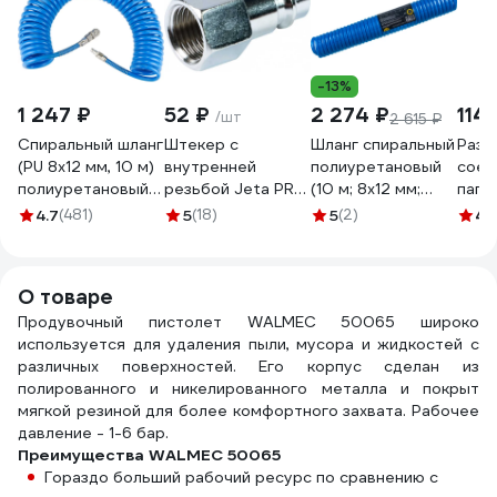
-13%
1 247 ₽
52 ₽
2 274 ₽
114 
/шт
2 615 ₽
Спиральный шланг
Штекер с
Шланг спиральный
Разъ
(PU 8x12 мм, 10 м)
внутренней
полиуретановый
соед
полиуретановый
резьбой Jeta PRO
(10 м; 8x12 мм;
папа 
NORM PU ASN-10
m1/4", для
резьба 1/4F)
G-PN
4.7
(481)
5
(18)
5
(2)
4.
пневморозеток
Berger BG BG1401
jesm20, jesf20,
jesh20 JEPF20
О товаре
Продувочный пистолет WALMEC 50065 широко
используется для удаления пыли, мусора и жидкостей с
различных поверхностей. Его корпус сделан из
полированного и никелированного металла и покрыт
мягкой резиной для более комфортного захвата. Рабочее
давление - 1-6 бар.
Преимущества WALMEC 50065
Гораздо больший рабочий ресурс по сравнению с