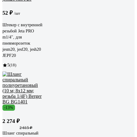
52 ₽
/шт
Штекер с внутренней
резьбой Jeta PRO
m1/4", для
пневморозеток
jesm20, jesf20, jesh20
JEPF20
5
(18)
-13%
2 274 ₽
2 615 ₽
Шланг спиральный