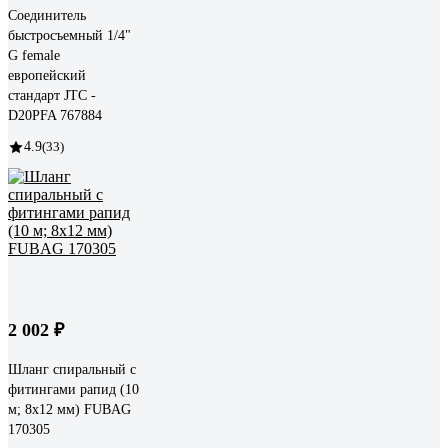
Соединитель
быстросъемный 1/4"
G female
европейский
стандарт JTC -
D20PFA 767884
4.9
(33)
2 002 ₽
Шланг спиральный с
фитингами рапид (10
м; 8x12 мм) FUBAG
170305