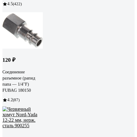
4.5
(422)
120 ₽
Соединение
разъемное (рапид
папа — 1/4"F)
FUBAG 180150
4.2
(87)