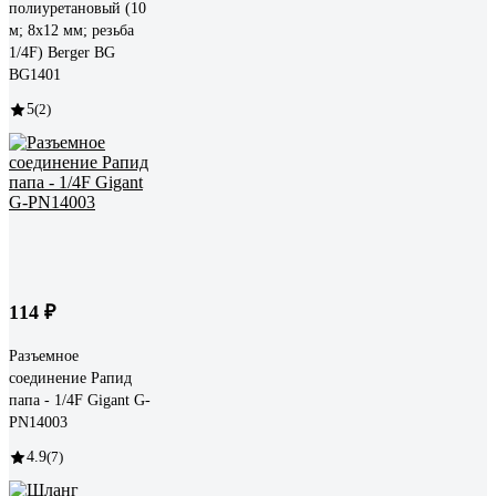
полиуретановый (10
м; 8x12 мм; резьба
1/4F) Berger BG
BG1401
5
(2)
114 ₽
Разъемное
соединение Рапид
папа - 1/4F Gigant G-
PN14003
4.9
(7)