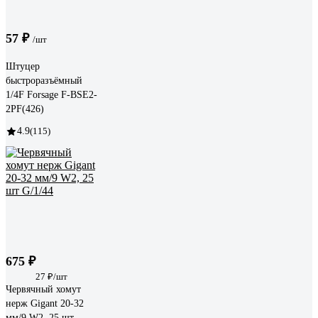
57 ₽
/шт
Штуцер
быстроразъёмный
1/4F Forsage F-BSE2-
2PF(426)
4.9
(115)
675 ₽
27 ₽/шт
Червячный хомут
нерж Gigant 20-32
мм/9 W2, 25 шт