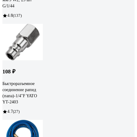
G/1/44
4.8
(137)
108 ₽
Быстроразъемное
соединение рапид
(папа)-1/4"F YATO
YT-2403
4.7
(27)