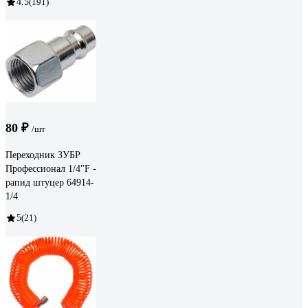
4.5
(191)
80 ₽
/шт
Переходник ЗУБР
Профессионал 1/4"F -
рапид штуцер 64914-
1/4
5
(21)