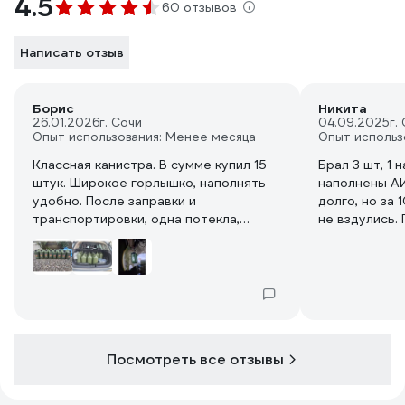
4.5
60 отзывов
Написать отзыв
Борис
Никита
26.01.2026
г. Сочи
04.09.2025
г.
Опыт использования: Менее месяца
Опыт использ
Классная канистра. В сумме купил 15
Брал 3 шт, 1 
штук. Широкое горлышко, наполнять
наполнены АИ
удобно. После заправки и
долго, но за
транспортировки, одна потекла,
не вздулись.
оказывается не дотянул крышку. Не
след оставш
вздулись, заполненные стоят на
тонкий такой
улице, амплитуда температуры -4 до
периметру до
+10
через горлов
комнатном ос
сииильно так
что делает в
Посмотреть все отзывы
"усиленной".
не долго, но
не текут.Смо