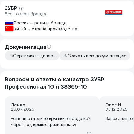
и не только 
ЗУБР
канистр в пр
Все товары бренда
действительн
и увидеть сл
Россия — родина бренда
одной канист
Китай — страна производства
стружка, вид
швов была от
стенке горло
Документация
такого быть 
Сертификат дилера
Скачать всю документацию
типа особенн
Вопросы и ответы о канистре ЗУБР
Профессионал 10 л 38365-10
Ленар .
Олег Н.
29.07.2026
05.12.2025
Есть ли отдельно крышки в продаже?
Запах залито
Через год крышка развалилась