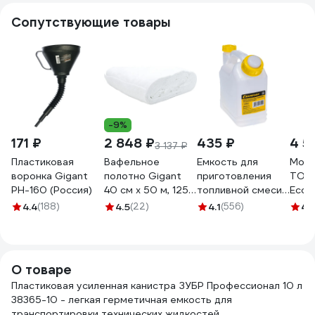
Сопутствующие товары
-9%
171 ₽
2 848 ₽
435 ₽
4 5
3 137 ₽
Пластиковая
Вафельное
Емкость для
Мото
воронка Gigant
полотно Gigant
приготовления
TOTA
PH-160 (Россия)
40 см х 50 м, 125
топливной смеси
EcoDr
г/м2 GVL-200
(1 л) Champion
Synt
4.4
(188)
4.5
(22)
4.1
(556)
4.
C1010
5W-3
О товаре
Пластиковая усиленная канистра ЗУБР Профессионал 10 л
38365-10 - легкая герметичная емкость для
транспортировки технических жидкостей.