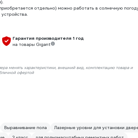
).
(приобретается отдельно) можно работать в солнечную погоду
 устройства.
Гарантия производителя 1 год
на товары Gigant
лера менять характеристики, внешний вид, комплектацию товара и
убличной офертой
Выравнивание пола
Лазерные уровни для установки двер
ие
2 класс
для полномасштабных ремонтных работ