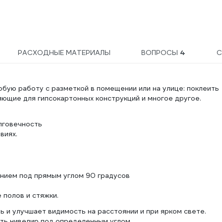
РАСХОДНЫЕ МАТЕРИАЛЫ
ВОПРОСЫ
4
С
юбую работу с разметкой в помещении или на улице: поклеить
ляющие для гипсокартонных конструкций и многое другое.
лговечность
виях.
ением под прямым углом 90 градусов
 полов и стяжки.
 и улучшает видимость на расстоянии и при ярком свете.
ть нивелир под определенным углом.