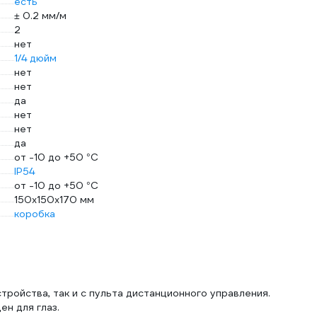
есть
± 0.2 мм/м
2
нет
1/4 дюйм
нет
нет
да
нет
нет
да
от -10 до +50 °С
IP54
от -10 до +50 °С
150x150x170 мм
коробка
тройства, так и с пульта дистанционного управления.
ен для глаз.