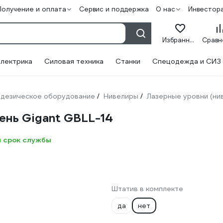
Получение и оплата
Сервис и поддержка
О нас
Инвестор
Избранное
лектрика
Силовая техника
Станки
Спецодежда и СИЗ
одезическое оборудование
Нивелиры
Лазерные уровни (ни
/
/
нь Gigant GBLL-14
й срок службы
Штатив в комплекте
да
нет