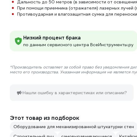
Дальность до 50 метров (в зависимости от освещения
При помощи приемника (отражателя) лазерных лучей 
Противоударная и влагозащитная сумка для переноски
Низкий процент брака
по данным сервисного центра ВсеИнструменты.ру
*Производитель оставляет за собой право без уведомления ди
место его производства. Указанная информация не является п
Нашли ошибку в характеристиках или описании?
Этот товар из подборок
Оборудование для механизированной штукатурки стен
Строительный луч
самовыравнивающиеся
Китайск