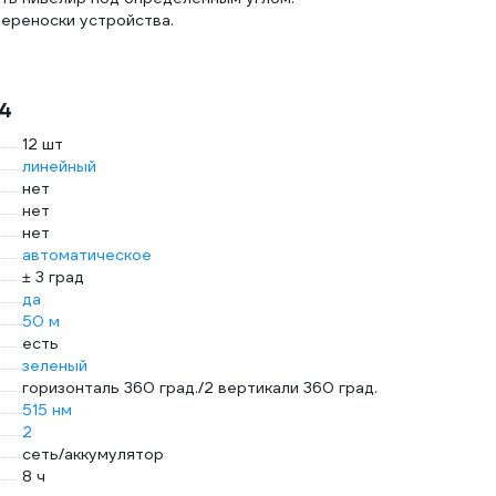
переноски устройства.
14
12 шт
линейный
нет
нет
нет
автоматическое
± 3 град
да
50 м
есть
зеленый
горизонталь 360 град./2 вертикали 360 град.
515 нм
2
сеть/аккумулятор
8 ч