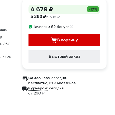
4 679 ₽
-17%
5 263 ₽
5 638 ₽
Начислим 52 бонуса
ское
ад
В корзину
ль 360
Быстрый заказ
улятор
Самовывоз:
сегодня,
бесплатно
, из 3 магазинов
Курьером:
сегодня,
от 290 ₽