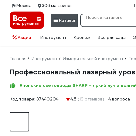
Москва
306 магазинов
Каталог
Акции
Инструмент
Крепеж
Всё для сада
Э
Главная
Инструмент
Измерительный инструмент
Ге
/
/
/
Профессиональный лазерный урове
Японские светодиоды SHARP – яркий луч и долги
Код товара:
37440204
4.5
(19 отзывов)
4 вопроса