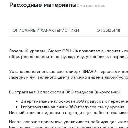
Расходные материалы
Смотреть все
ОПИСАНИЕ И ХАРАКТЕРИСТИКИ
ОТЗЫВЫ
19
Лазерный уровень Gigant GBLL-14 позволяет выполнять л
обои, ровно повесить полку, картину, установить направ
Установлены японские светодиоды SHARP – яркость и до
Лазерный луч зеленого цвета отлично виден в любых усло
Выстраивает 3 плоскости в 360 градусов (в круговую):
2 вертикальные плоскости 360 градусов с пересеч
1 горизонтальная линии 360 градусов снизу уровня.
Нижний горизонт идеально подходит для работ по заливке
Использование приемника увеличивает рабочую дальность
Блокировка компенсатора дает возможность устанавлива