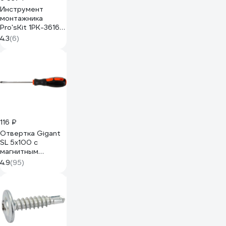
Инструмент
монтажника
Pro'sKit 1PK-3616
00155555
4.3
(6)
116 ₽
Отвертка Gigant
SL 5x100 с
магнитным
наконечником GS
4.9
(95)
SL5100