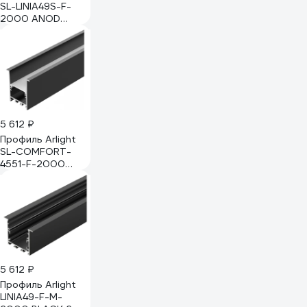
SL-LINIA49S-F-
2000 ANOD
BLACK 2 м 0
39389 039389
5 612 ₽
Профиль Arlight
SL-COMFORT-
4551-F-2000
ANOD BLACK 2 м
0 31766 031766
5 612 ₽
Профиль Arlight
LINIA49-F-M-