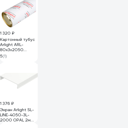
1 320 ₽
Картонный тубус
Arlight ARL-
80x3х2050
021960
5
(1)
1 376 ₽
Экран Arlight SL-
LINE-4050-3L-
2000 OPAL 2м
044672