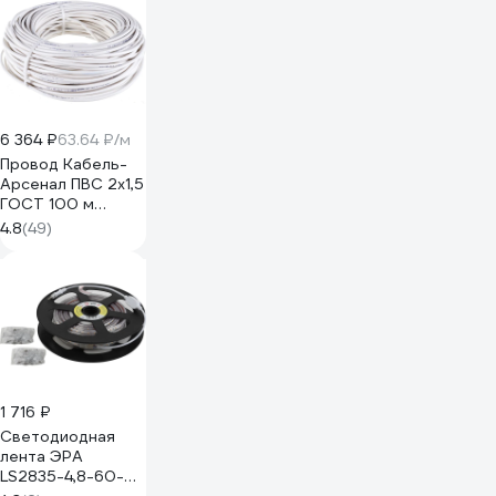
6 364 ₽
63.64 ₽/м
Провод Кабель-
Арсенал ПВС 2х1,5
ГОСТ 100 м
KARS-51178
4.8
(49)
1 716 ₽
Светодиодная
лента ЭРА
LS2835-4,8-60-