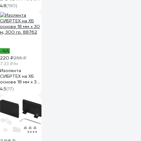
COB нейтральная
4.8
(190)
дневная
подсветка 320
led/m IP33 5мм
03610
-14%
220 ₽
256 ₽
7.33 ₽/м
Изолента
СИБРТЕХ на ХБ
основе 18 мм х 30
м, 300 гр. 88762
4.5
(17)