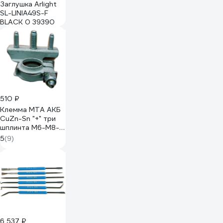
Заглушка Arlight
SL-LINIA49S-F
BLACK 0 39390
510 ₽
Клемма MTA АКБ
CuZn-Sn "+" три
шплинта М6-М8-
М6 1507700
5
(9)
6 537 ₽