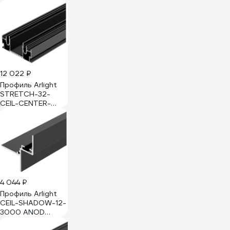
a070478
12 022 ₽
Профиль Arlight
STRETCH-32-
CEIL-CENTER-
2000 BLACK 2м 0
055208
4 044 ₽
Профиль Arlight
СEIL-SHADOW-12-
3000 ANOD
BLACK 3 м 052228