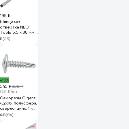
199 ₽
Шлицевая
отвертка NEO
Tools 5.5 x 38 мм
04-173
5
(23)
-13%
545 ₽
626 ₽
0.9 ₽/шт
Саморезы Gigant
4,2x16, полусфера,
сверло, цинк, 1 кг
(примерно 607
4.5
(64)
шт) 123574