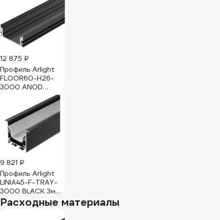
12 875 ₽
Профиль Arlight
FLOOR60-H26-
3000 ANOD
BLACK 3м 046414
9 821 ₽
Профиль Arlight
LINIA45-F-TRAY-
3000 BLACK 3м
062242
Расходные материалы