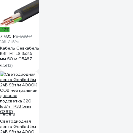
-17%
7 485 ₽
9 038 ₽
149.7 ₽/м
Кабель Севкабель
ВВГ-НГ LS 3х2,5
мм 50 м 05467
4.5
(13)
1 808 ₽
Светодиодная
лента Geniled 5м
24В 9Вт/м 4000К