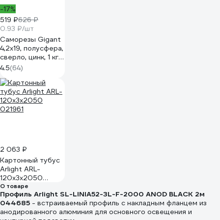
-17%
519 ₽
626 ₽
0.93 ₽/шт
Саморезы Gigant
4,2x19, полусфера,
сверло, цинк, 1 кг
(примерно 557
4.5
(64)
шт) 123575
2 063 ₽
Картонный тубус
Arlight ARL-
120x3х2050
021961
О товаре
Профиль Arlight SL-LINIA52-3L-F-2000 ANOD BLACK 2м
044685
- встраиваемый профиль с накладным фланцем из
анодированного алюминия для основного освещения и