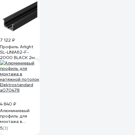
7 122 ₽
Профиль Arlight
SL-LINIA62-F-
2000 BLACK 2м
062590
4 840 ₽
Алюминиевый
профиль для
монтажа в
натяжной потолок
5
(3)
Elektrostandard