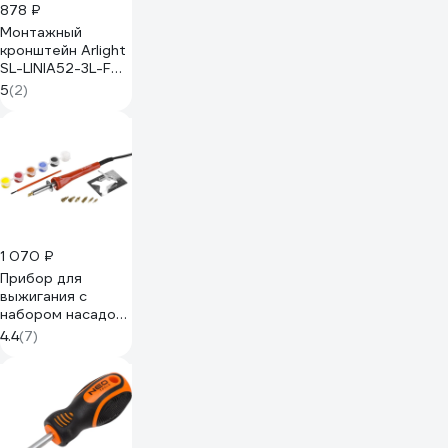
878 ₽
Монтажный
кронштейн Arlight
SL-LINIA52-3L-F
1компл 044710
5
(2)
1 070 ₽
Прибор для
выжигания с
набором насадок
7шт и красками
4.4
(7)
Зубр МАСТЕР
55425