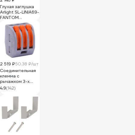
2 146 ₽
Глухая заглушка
Arlight SL-LINIA69-
FANTOM
SEAMLESS BLACK
0 34874
2 519 ₽
50.38 ₽/шт
Соединительная
клемма с
рычажком 3-х
проводная WAGO,
4.9
(142)
0,08-2,5мм, 400В,
32А, без пасты, 50
шт. 2651 102651
ЦБ-00015780