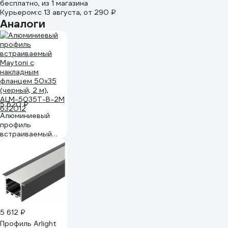
бесплатно
, из 1 магазина
Курьером:
c 13 августа,
от 290 ₽
Аналоги
5 620 ₽
Алюминиевый
профиль
встраиваемый
Maytoni с
накладным
фланцем 50x35
(черный, 2 м),
ALM-5035T-B-2M
632012
5 612 ₽
Профиль Arlight