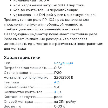
номинальный ток 5 А
ном. напряжение катушки 230 В пер.тока
кол-во контактов - 3 переключающих
установка - на DIN-рейку или монтажную панель
Промежуточные реле ПР-102 предназначены для
управления нагрузками небольшой мощности,
требующими частых включений/отключений.
Светодиодный индикатор показывает состояние реле.
Реле имеет компактные размеры, что позволяет
использовать их в местах с ограниченным пространством
для монтажа.
Характеристики
Тип
модульный
Потребляемая мощность
0 Вт
Степень защиты
IP20
Номинальное напряжение
220(230) В
Тип тока
AC
Номинальный ток
5 А
Количество контактов
3 шт
Контактная группа
реле
Способ монтажа
на DIN-рейку
Вес нетто
0.03 кг