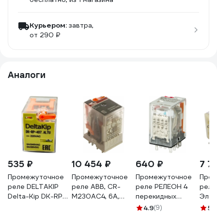
Курьером:
завтра,
от 290 ₽
Аналоги
535 ₽
10 454 ₽
640 ₽
7 7
Промежуточное
Промежуточное
Промежуточное
Пром
реле DELTAKIP
реле ABB, CR-
реле РЕЛЕОН 4
рел
Delta-Kip DK-RP
M230AC4, 6А,
перекидных
Элек
(407.ALTU, 4
220В, 4ПК, CR-M,
контакта 6А 230В
РП21
4.9
(9)
5
(1
контакта, 220V
без индикации,
AC блокируемая
220/