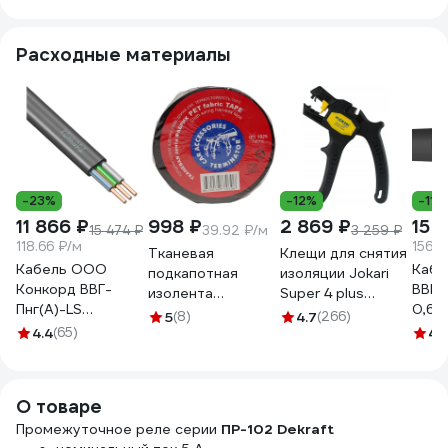
AC) DK-
без розетки,
кнопка проверки +
K0000002
1SVR405613R3000
светодиод
Расходные материалы
RP434823005
-23%
-12%
-11%
11 866 ₽
998 ₽
2 869 ₽
15 6
15 474 ₽
39.92 ₽/м
3 259 ₽
118.66 ₽/м
156.8
Тканевая
Клещи для снятия
Кабель ООО
Кабе
подкапотная
изоляции Jokari
Конкорд ВВГ-
ВВГнг
изолента
Super 4 plus
Пнг(А)-LS
0,66
Terminator Izt
20050
5
(8)
4.7
(266)
3x2,5ок(N, PE) -
4.4
(65)
1925 fabric, 19мм х
4.
0,66 (100м) Бухта
25м, толщина
100м 4663
0,25мм 2000832
О товаре
Промежуточное реле серии
ПР-102 Dekraft