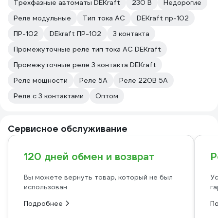
Трехфазные автоматы DEKraft
230 В
Недорогие
Реле модульные
Тип тока AC
DEKraft пр-102
ПР-102
DEkraft ПР-102
3 контакта
Промежуточные реле тип тока AC DEKraft
Промежуточные реле 3 контакта DEKraft
Реле мощности
Реле 5А
Реле 220В 5А
Реле с 3 контактами
Оптом
Сервисное обслуживание
120 дней обмен и возврат
Р
Вы можете вернуть товар, который не был
Ус
использован
га
Подробнее
П