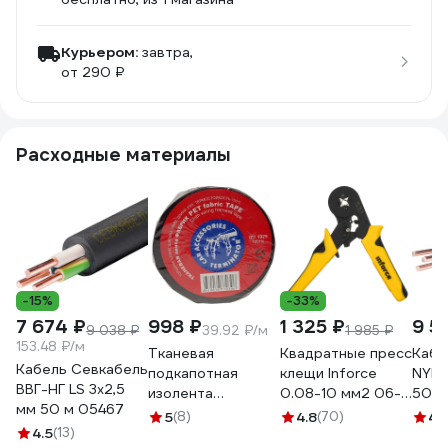
Курьером:
завтра,
от 290 ₽
Расходные материалы
-15%
-33%
7 674 ₽
998 ₽
1 325 ₽
9 5
9 038 ₽
39.92 ₽/м
1 985 ₽
153.48 ₽/м
Тканевая
Квадратные пресс
Кабе
Кабель Севкабель
подкапотная
клещи Inforce
NYM 
ВВГ-НГ LS 3х2,5
изолента
0.08-10 мм2 06-
50 м
мм 50 м 05467
Terminator Izt
19-10
5
(8)
4.8
(70)
4.
4.5
(13)
1925 fabric, 19мм х