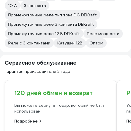
10 А
3 контакта
Промежуточные реле тип тока DC DEKraft
Промежуточные реле 3 контакта DEKraft
Промежуточные реле 12 В DEKraft
Реле мощности
Реле с 3 контактами
Катушки 12В
Оптом
Сервисное обслуживание
Гарантия производителя 3 года
120 дней обмен и возврат
Р
Вы можете вернуть товар, который не был
Ус
использован
га
Подробнее
П