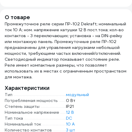
25м, толщина
0,25мм 2000832
О товаре
Промежуточное реле серии ПР-102 Dekraft; номинальный
ток 10 А; ном. напряжение катушки 12 В пост.тока; кол-во
контактов - 3 переключающих; установка - на DIN-рейку
или монтажную панель. Промежуточные реле ПР-102
предназначены для управления нагрузками небольшой
мощности, требующими частых включений/отключений.
Светодиодный индикатор показывает состояние реле.
Реле имеет компактные размеры, что позволяет
использовать их в местах с ограниченным пространством
для монтажа.
Характеристики
Тип
модульный
Потребляемая мощность
0 Вт
Степень защиты
IP21
Номинальное напряжение
12 В
Тип тока
DC
Номинальный ток
10 А
Количество контактов
3 шт