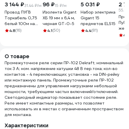
3 144 ₽
96 ₽
5 031 ₽
2 7
31.44 ₽/м
15 ₽/м
55.84
Провод ПУГВ
Изолента Gigant
Набор электрика
Пров
Торкабель 0,75
ХБ 19 мм х 6,4 м,
Gigant 15
ПуГВ 
белый 100м на
черная GT-0-5
предметов ELS15
желт
катушке
4.8
(16)
4.1
(50)
4.4
(81)
50м 
0749524536953
4.
000
О товаре
Промежуточное реле серии ПР-102 Dekraft; номинальный
ток 3 А; ном. напряжение катушки 48 В пер.тока; кол-во
контактов - 4 переключающих; установка - на DIN-рейку
или монтажную панель. Промежуточные реле ПР-102
предназначены для управления нагрузками небольшой
мощности, требующими частых включений/отключений.
Светодиодный индикатор показывает состояние реле.
Реле имеет компактные размеры, что позволяет
использовать их в местах с ограниченным пространством
для монтажа.
Характеристики