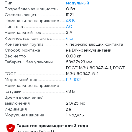
Тип
модульный
Потребляемая мощность
0 Вт
Степень защиты
IP21
Номинальное напряжение
48 В
Тип тока
AC
Номинальный ток
3 А
Количество контактов
4 шт
Контактная группа
4 переключающих контакта
Способ монтажа
на DIN-рейку/винтами
Вес нетто
0.03 кг
Габариты без упаковки
53х37х23 мм
ГОСТ МЭК 60947-4-1, ГОСТ
ГОСТ
МЭК 60947-5-1
Модельный ряд
ПР-102
Номинальное напряжение
катушки
48 В
Время включения/
выключения
20/25 мс
Индикация
да
Модульная ширина
1 модуль
Гарантия производителя 3 года
на товары Dekraft