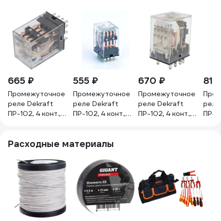
665 ₽
555 ₽
670 ₽
819
Промежуточное
Промежуточное
Промежуточное
Пром
реле Dekraft
реле Dekraft
реле Dekraft
реле
ПР-102, 4 конт.,
ПР-102, 4 конт.,
ПР-102, 4 конт.,
ПР-10
LED, 3 А, 110 В, тип
LED, 3 А, 24 В, тип
LED, 3 А, 6 В, тип
AC, 4
AC 23826DEK
АС 23820DEK
АC 23816DEK
LED, 
Расходные материалы
2382