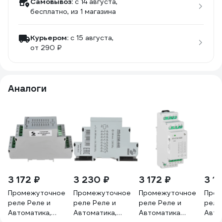
Самовывоз:
c 14 августа,
бесплатно
, из 1 магазина
Курьером:
c 15 августа,
от 290 ₽
Аналоги
3 172 ₽
3 230 ₽
3 172 ₽
3 1
Промежуточное
Промежуточное
Промежуточное
Пром
реле Реле и
реле Реле и
реле Реле и
реле
Автоматика,
Автоматика,
Автоматика
Авто