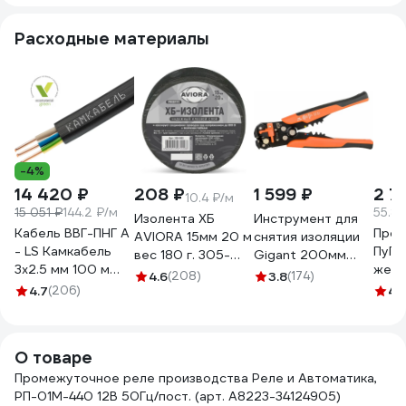
РП-01М-800 24В
РП-01М-440 24В
РП-01М-800 12В
РП-0
50Гц/пост.
50Гц/пост.
50Гц/пост.
50Гц
Расходные материалы
A8223-80108950
A8223-80108899
A8223-34124882
A822
-4%
14 420 ₽
208 ₽
1 599 ₽
2 7
10.4 ₽/м
15 051 ₽
144.2 ₽/м
55.84
Изолента ХБ
Инструмент для
Кабель ВВГ-ПНГ А
Пров
AVIORA 15мм 20 м
снятия изоляции
- LS Камкабель
ПуГВ 
вес 180 г. 305-
Gigant 200мм
3x2.5 мм 100 м
желт
065
GEP 01
4.6
(208)
3.8
(174)
ГОСТ
50м 
4.7
(206)
4.
1157К30HG00070А0100М
000
О товаре
Промежуточное реле производства Реле и Автоматика,
РП-01М-440 12В 50Гц/пост. (арт. A8223-34124905)