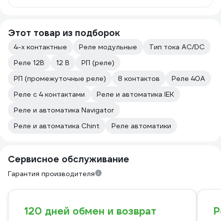
Этот товар из подборок
4-х контактные
Реле модульные
Тип тока AC/DC
Реле 12В
12 В
РП (реле)
РП (промежуточные реле)
8 контактов
Реле 40А
Реле с 4 контактами
Реле и автоматика IEK
Реле и автоматика Navigator
Реле и автоматика Chint
Реле автоматики
Сервисное обслуживание
Гарантия производителя
120 дней обмен и возврат
Р