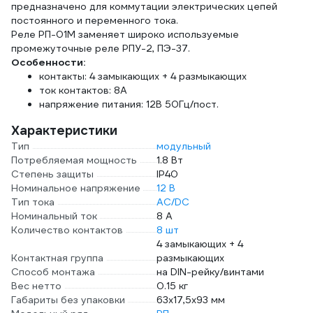
предназначено для коммутации электрических цепей
постоянного и переменного тока.
Реле РП-01М заменяет широко используемые
промежуточные реле РПУ-2, ПЭ-37.
Особенности:
контакты: 4 замыкающих + 4 размыкающих
ток контактов: 8А
напряжение питания: 12В 50Гц/пост.
Характеристики
Тип
модульный
Потребляемая мощность
1.8 Вт
Степень защиты
IP40
Номинальное напряжение
12 В
Тип тока
AC/DC
Номинальный ток
8 А
Количество контактов
8 шт
4 замыкающих + 4
Контактная группа
размыкающих
Способ монтажа
на DIN-рейку/винтами
Вес нетто
0.15 кг
Габариты без упаковки
63х17,5х93 мм