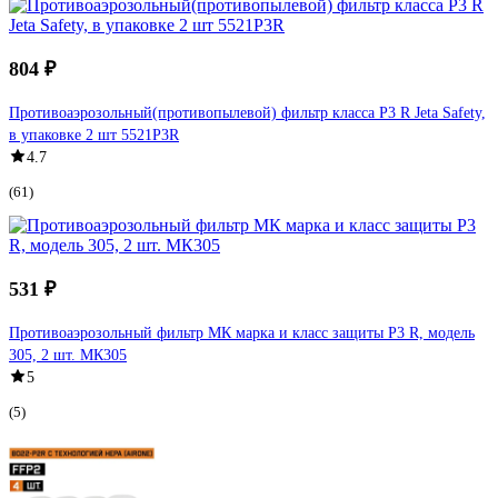
804 ₽
Противоаэрозольный(противопылевой) фильтр класса P3 R Jeta Safety,
в упаковке 2 шт 5521P3R
4.7
(61)
531 ₽
Противоаэрозольный фильтр МК марка и класс защиты Р3 R, модель
305, 2 шт. МК305
5
(5)