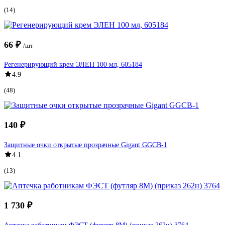
(14)
66 ₽
/шт
Регенерирующий крем ЭЛЕН 100 мл, 605184
4.9
(48)
140 ₽
Защитные очки открытые прозрачные Gigant GGСB-1
4.1
(13)
1 730 ₽