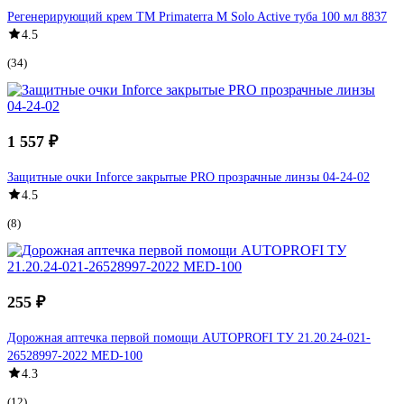
Регенерирующий крем TM Primaterra M Solo Active туба 100 мл 8837
4.5
(34)
1 557 ₽
Защитные очки Inforce закрытые PRO прозрачные линзы 04-24-02
4.5
(8)
255 ₽
Дорожная аптечка первой помощи AUTOPROFI ТУ 21.20.24-021-
26528997-2022 MED-100
4.3
(12)