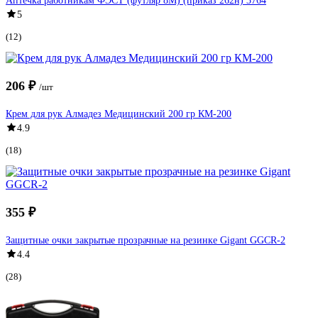
Аптечка работникам ФЭСТ (футляр 8М) (приказ 262н) 3764
5
(12)
206 ₽
/шт
Крем для рук Алмадез Медицинский 200 гр КМ-200
4.9
(18)
355 ₽
Защитные очки закрытые прозрачные на резинке Gigant GGСR-2
4.4
(28)