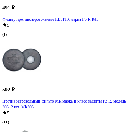
491 ₽
Фильтр противоаэрозольный RESPIK марка P3 R R45
5
(1)
592 ₽
Противоаэрозольный фильтр МК марка и класс защиты Р3 R, модель
306, 2 шт. МК306
5
(11)