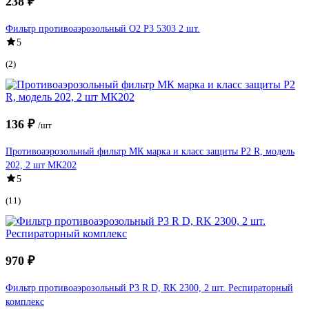
238 ₽
Фильтр противоаэрозольный О2 Р3 5303 2 шт.
5
(2)
136 ₽
/шт
Противоаэрозольный фильтр МК марка и класс защиты Р2 R, модель
202, 2 шт МК202
5
(11)
970 ₽
Фильтр противоаэрозольный P3 R D, RK 2300, 2 шт. Респираторный
комплекс