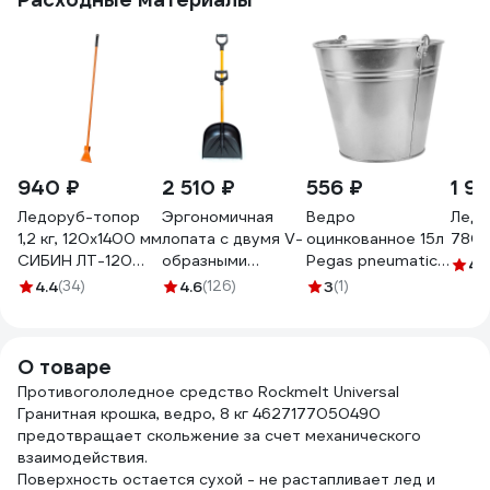
940 ₽
2 510 ₽
556 ₽
1 9
Ледоруб-топор
Эргономичная
Ведро
Ледо
1,2 кг, 120х1400 мм
лопата с двумя V-
оцинкованное 15л
7801
СИБИН ЛТ-120
образными
Pegas pneumatic
4.
21958-1
ручками Inforce
130224
4.4
(34)
4.6
(126)
3
(1)
420x400 мм 06-
12-25
О товаре
Противогололедное средство Rockmelt Universal
Гранитная крошка, ведро, 8 кг 4627177050490
предотвращает скольжение за счет механического
взаимодействия.
Поверхность остается сухой - не растапливает лед и