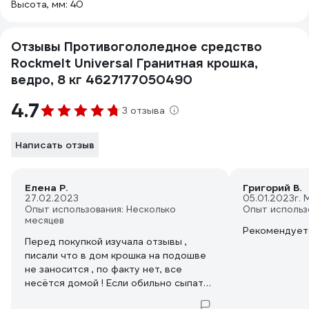
Высота, мм: 40
Отзывы Противогололедное средство
Rockmelt Universal Гранитная крошка,
ведро, 8 кг 4627177050490
4.7
3 отзыва
Написать отзыв
Елена Р.
Григорий В.
27.02.2023
05.01.2023
г. 
Опыт использования: Несколько
Опыт использ
месяцев
Рекомендует
Перед покупкой изучала отзывы ,
писали что в дом крошка на подошве
не заносится , по факту нет, все
несётся домой ! Если обильно сыпать
крошка рабочая !