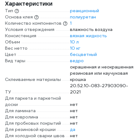
Характеристики
Тип
реакционный
Основа клея
полиуретан
Количество компонентов
1
Условия отверждения
влажность воздуха
Консистенция
вязкая жидкость
Объем
10 л
Вес нетто
10 кг
Цвет
бесцветный
Вид тары
ведро
окрашенная и неокрашенная
резиновая или каучуковая
Склеиваемые материалы
крошка
20.52.10-083-27903090-
ТУ
2021
Для паркета и паркетной
доски
нет
Для ламината
нет
Для ковролина
нет
Для пробковых покрытий
нет
Для резиновой крошки
да
Для холодной сварки швов
нет