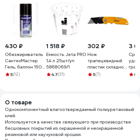
430 ₽
1 518 ₽
302 ₽
3 6
Обезжириватель
Емкость Jeta PRO
Нож
Сред
СантехМастер
1,4 л 25шт/уп
трапецевидный
удал
Гель, баллон 150
5868069/1
пластик складной
граф
мл 04074
NAGAN + 5 лезвий
нефт
5
(12)
4.7
(31)
5
(7)
4.
4630009040743
в комплекте НГ-
Рапи
НС-ТР-060
460
О товаре
Однокомпонентный влагоотверждаемый полиуретановый
клей.
Используется в качестве связующего при производстве
бесшовных покрытий из окрашенной и неокрашенной
резиновой или каучуковой крошки.