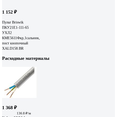
1 152 ₽
Пульт Briswik
ПКУ21Е1-111-65
УХЛ2
КМЕ5611Фкр,1сальник,
пост кнопочный
XALD158.BR
Расходные материалы
1 368 ₽
136.8 ₽/м