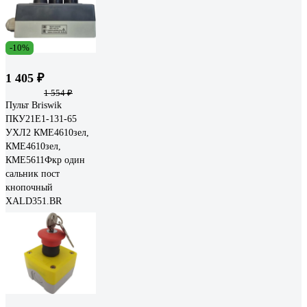
-10%
1 405 ₽
1 554 ₽
Пульт Briswik
ПКУ21Е1-131-65
УХЛ2 КМЕ4610зел,
КМЕ4610зел,
КМЕ5611Фкр один
сальник пост
кнопочный
XALD351.BR