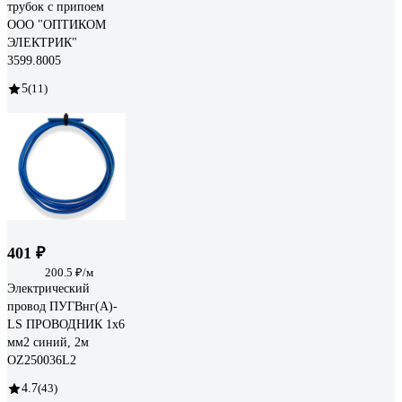
трубок с припоем
ООО "ОПТИКОМ
ЭЛЕКТРИК"
3599.8005
5
(11)
401 ₽
200.5 ₽/м
Электрический
провод ПУГВнг(А)-
LS ПРОВОДНИК 1x6
мм2 синий, 2м
OZ250036L2
4.7
(43)