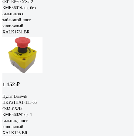
Ф01 ЕР60 УХЛ2
КМЕ5601Фкр, без
сальников с
табличкой пост
кнопочный
XALK1781.BR
1 152 ₽
Пульт Briswik
ПКУ21ПА1-111-65
Ф02 УХЛ2
КМЕ5602Фкр, 1
сальник, пост
кнопочный
XALK126.BR