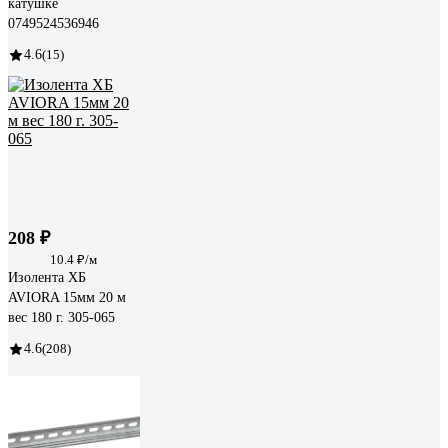
катушке
0749524536946
4.6
(15)
208 ₽
10.4 ₽/м
Изолента ХБ
AVIORA 15мм 20 м
вес 180 г. 305-065
4.6
(208)