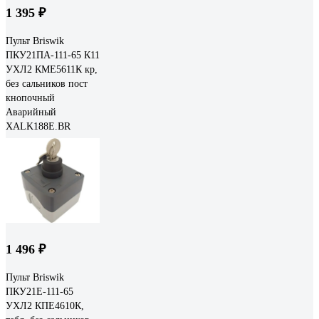
1 395 ₽
Пульт Briswik
ПКУ21ПА-111-65 К11
УХЛ2 КМЕ5611К кр,
без сальников пост
кнопочный
Аварийный
XALK188E.BR
1 496 ₽
Пульт Briswik
ПКУ21Е-111-65
УХЛ2 КПЕ4610К,