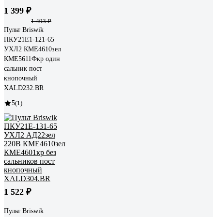
1 399 ₽
1 493 ₽
Пульт Briswik
ПКУ21Е1-121-65
УХЛ2 КМЕ4610зел
КМЕ5611Фкр один
сальник пост
кнопочный
XALD232.BR
5
(1)
1 522 ₽
Пульт Briswik