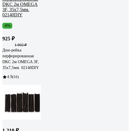
-8%
925 ₽
1 002 ₽
Дин-рейка
перфорированная
DKC 2м OMEGA 3F,
35x7,5мм. 02140DIY
4.9
(16)
1 210 ₽