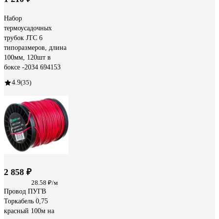
Набор
термоусадочных
трубок JTC 6
типоразмеров, длина
100мм, 120шт в
боксе -2034 694153
4.9
(35)
2 858 ₽
28.58 ₽/м
Провод ПУГВ
Торкабель 0,75
красный 100м на