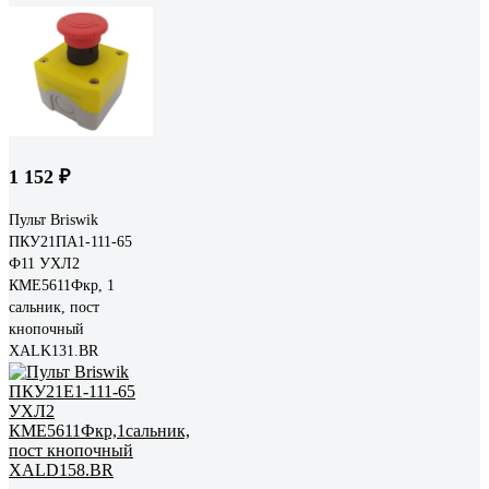
1 152 ₽
Пульт Briswik
ПКУ21ПА1-111-65
Ф11 УХЛ2
КМЕ5611Фкр, 1
сальник, пост
кнопочный
XALK131.BR