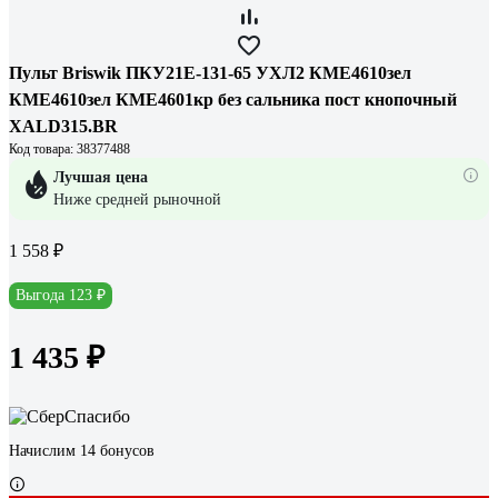
Пульт Briswik ПКУ21Е-131-65 УХЛ2 КМЕ4610зел
КМЕ4610зел КМЕ4601кр без сальника пост кнопочный
XALD315.BR
Код товара: 38377488
Лучшая цена
Ниже средней рыночной
1 558 ₽
Выгода 123 ₽
1 435 ₽
Начислим 14 бонусов