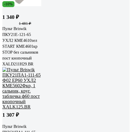
-10%
1 340 ₽
1 481 ₽
Пульт Briswik
ПКУ21Е-121-65
УХЛ2 КМЕ4610зел
START КМЕ4601кр
STOP без сальников
пост кнопочный
XALD211H29.BR
1 307 ₽
Пульт Briswik