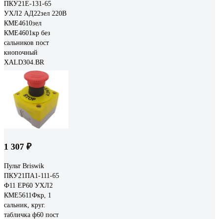
ПКУ21Е-131-65
УХЛ2 АД22зел 220В
КМЕ4610зел
КМЕ4601кр без
сальников пост
кнопочный
XALD304.BR
1 307 ₽
Пульт Briswik
ПКУ21ПА1-111-65
Ф11 ЕР60 УХЛ2
КМЕ5611Фкр, 1
сальник, круг.
табличка ф60 пост