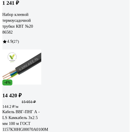
1 241 ₽
Набор клеевой
термоусадочной
трубки КВТ №20
86582
4.9
(27)
-4%
14 420 ₽
15 051 ₽
144.2 ₽/м
Кабель ВВГ-ПНГ А -
LS Камкабель 3x2.5
мм 100 м ГОСТ
1157К30HG00070А0100М