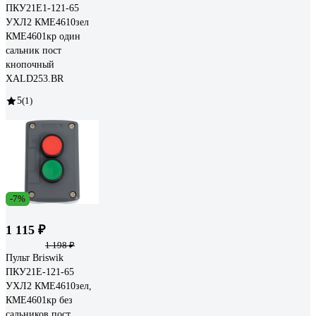
ПКУ21Е1-121-65
УХЛ2 КМЕ4610зел
КМЕ4601кр один
сальник пост
кнопочный
XALD253.BR
5
(1)
-7%
1 115 ₽
1 198 ₽
Пульт Briswik
ПКУ21Е-121-65
УХЛ2 КМЕ4610зел,
КМЕ4601кр без
сальников пост