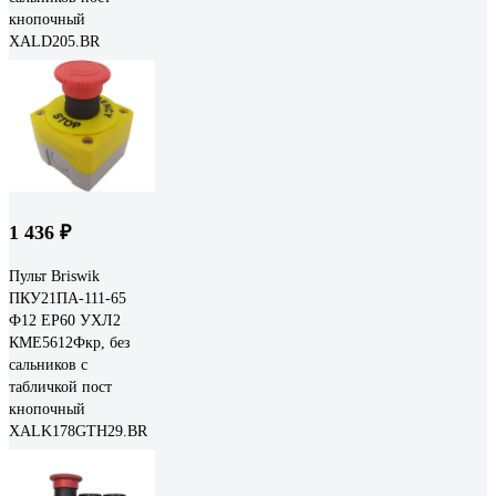
кнопочный
XALD205.BR
1 436 ₽
Пульт Briswik
ПКУ21ПА-111-65
Ф12 ЕР60 УХЛ2
КМЕ5612Фкр, без
сальников с
табличкой пост
кнопочный
XALK178GTH29.BR