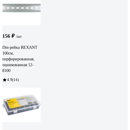
156 ₽
/шт
Din-рейка REXANT
100см,
перфорированная,
оцинкованная 12-
8100
4.9
(14)