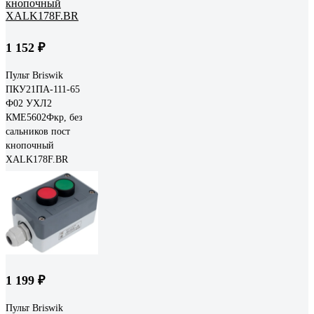
1 152 ₽
Пульт Briswik
ПКУ21ПА-111-65
Ф02 УХЛ2
КМЕ5602Фкр, без
сальников пост
кнопочный
XALK178F.BR
1 199 ₽
Пульт Briswik