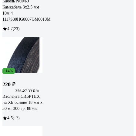
Кабель NUM-J
Камкабель 3x2.5 мм
10м 4
1117S30HG0007ЪM0010М
4.7
(23)
-14%
220 ₽
256 ₽
7.33 ₽/м
Изолента СИБРТЕХ
на ХБ основе 18 мм х
30 м, 300 гр. 88762
4.5
(17)