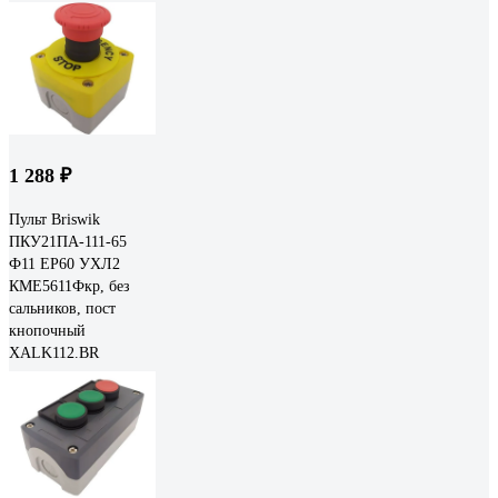
1 288 ₽
Пульт Briswik
ПКУ21ПА-111-65
Ф11 EP60 УХЛ2
КМЕ5611Фкр, без
сальников, пост
кнопочный
XALK112.BR