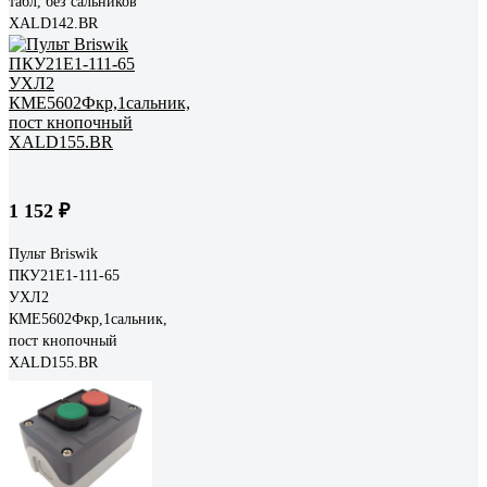
табл, без сальников
XALD142.BR
1 152 ₽
Пульт Briswik
ПКУ21Е1-111-65
УХЛ2
КМЕ5602Фкр,1сальник,
пост кнопочный
XALD155.BR