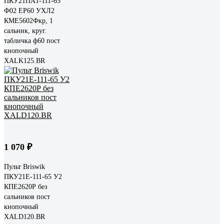
ПКУ21ПА1-111-65
Ф02 ЕР60 УХЛ2
КМЕ5602Фкр, 1
сальник, круг.
табличка ф60 пост
кнопочный
XALK125.BR
1 070 ₽
Пульт Briswik
ПКУ21Е-111-65 У2
КПЕ2620Р без
сальников пост
кнопочный
XALD120.BR