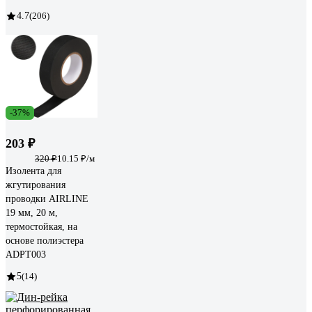
4.7
(206)
-37%
203 ₽
320 ₽
10.15 ₽/м
Изолента для
жгутирования
проводки AIRLINE
19 мм, 20 м,
термостойкая, на
основе полиэстера
ADPT003
5
(14)