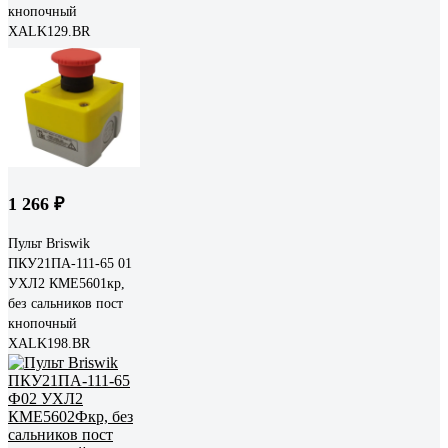
кнопочный
XALK129.BR
1 266 ₽
Пульт Briswik
ПКУ21ПА-111-65 01
УХЛ2 КМЕ5601кр,
без сальников пост
кнопочный
XALK198.BR