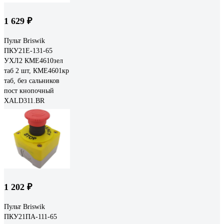
1 629 ₽
Пульт Briswik
ПКУ21Е-131-65
УХЛ2 КМЕ4610зел
таб 2 шт, КМЕ4601кр
таб, без сальников
пост кнопочный
XALD311.BR
1 202 ₽
Пульт Briswik
ПКУ21ПА-111-65