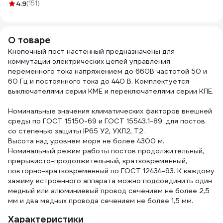
мм2, 20м
4.9
(151)
8100
ЭЛЕК
OZ10264L20
3599
О товаре
Кнопочный пост настенный предназначены для
коммутации электрических цепей управления
переменного тока напряжением до 660В частотой 50 и
60 Гц и постоянного тока до 440 В. Комплектуется
выключателями серии КМЕ и переключателями серии КПЕ.
Номинальные значения климатических факторов внешней
среды по ГОСТ 15150-69 и ГОСТ 15543.1-89: для постов
со степенью защиты IР65 У2, УХЛ2, Т2.
Высота над уровнем моря не более 4300 м.
Номинальный режим работы постов продолжительный,
прерывисто-продолжительный, кратковременный,
повторно-кратковременный по ГОСТ 12434-93. К каждому
зажиму встроенного аппарата можно подсоединить один
медный или алюминиевый провод сечением не более 2,5
мм и два медных провода сечением не более 1,5 мм.
Характеристики