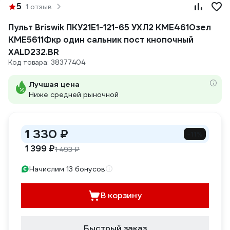
5
1 отзыв
Пульт Briswik ПКУ21Е1-121-65 УХЛ2 КМЕ4610зел
КМЕ5611Фкр один сальник пост кнопочный
XALD232.BR
Код товара: 38377404
Лучшая цена
Ниже средней рыночной
1 330 ₽
-11%
1 399 ₽
1 493 ₽
Начислим 13 бонусов
В корзину
Быстрый заказ