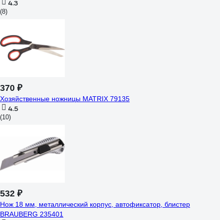
4.3
(8)
370 ₽
Хозяйственные ножницы MATRIX 79135
4.5
(10)
532 ₽
Нож 18 мм, металлический корпус, автофиксатор, блистер
BRAUBERG 235401