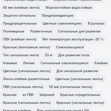
50 мм (клейкая лента)
Морозостойкая водостойкая
Защитно-сигнальны
Предупреждающие
Предупредительные
Цветные самоклеящиес
В рулонах
Полимерные
Разметочные
Сигнальные для разметки
ПВХ (клейкая лента)
Min температура эксплуатации -20 °с
Красные (монтажные ленты)
Самоклеющиеся
Тип сигнальная лента
33 м
Для разметки пола
Клеевые
Липкие
Сигнальные самоклеющиеся
Клейкие
Цветные (сигнальные ленты)
Для сигнальной разметки
Ленты клейкие разметочные
Цветные (сигнальные ленты)
ПВХ (сигнальные ленты)
50 мм (сигнальные ленты)
Красная
из ПВХ
Широкий
Красные оградительные
Красные (сигнальные ленты)
Красные (сигнальные ленты)
Красные клейкие
Вам дополнительная скидка 5%