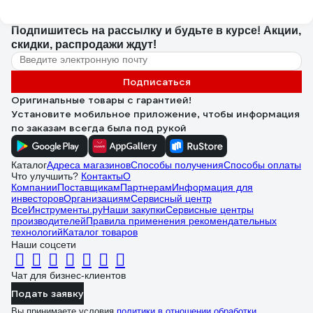
Подпишитесь
на рассылку
и будьте в курсе! Акции,
скидки, распродажи ждут!
Подписаться
Оригинальные товары с гарантией!
Установите мобильное приложение, чтобы информация
по заказам всегда была под рукой
Каталог
Адреса магазинов
Способы получения
Способы оплаты
Что улучшить?
Контакты
О
Компании
Поставщикам
Партнерам
Информация для
инвесторов
Организациям
Сервисный центр
ВсеИнструменты.ру
Наши закупки
Сервисные центры
производителей
Правила применения рекомендательных
технологий
Каталог товаров
Наши соцсети
Чат для бизнес-клиентов
Подать заявку
Вы принимаете условия
политики в отношении обработки