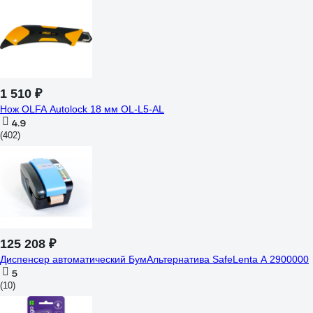
1 510 ₽
Нож OLFA Autolock 18 мм OL-L5-AL
4.9
(402)
125 208 ₽
Диспенсер автоматический БумАльтернатива SafeLenta А 2900000
5
(10)