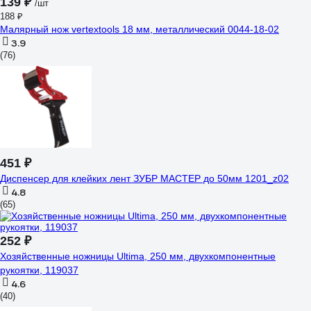
139 ₽
/шт
188 ₽
Малярный нож vertextools 18 мм, металлический 0044-18-02
3.9
(76)
451 ₽
Диспенсер для клейких лент ЗУБР МАСТЕР до 50мм 1201_z02
4.8
(65)
252 ₽
Хозяйственные ножницы Ultima, 250 мм, двухкомпонентные
рукоятки, 119037
4.6
(40)