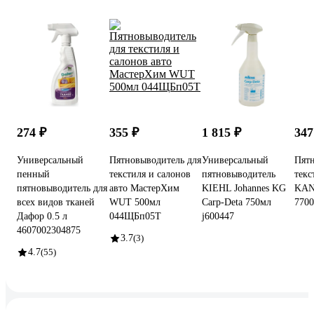
274 ₽
355 ₽
1 815 ₽
347
Универсальный
Пятновыводитель для
Универсальный
Пятн
пенный
текстиля и салонов
пятновыводитель
текс
пятновыводитель для
авто МастерХим
KIEHL Johannes KG
KAN
всех видов тканей
WUT 500мл
Carp-Deta 750мл
7700
Дафор 0.5 л
044ЩБп05Т
j600447
4607002304875
3.7
(3)
4.7
(55)