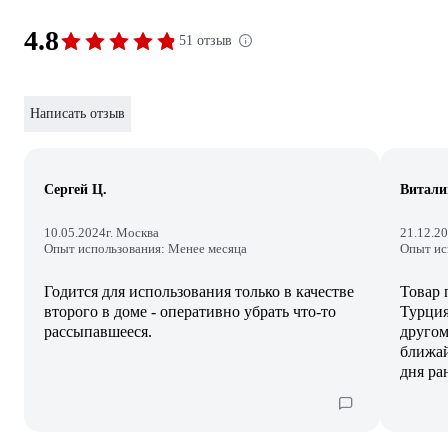
4.8
51 отзыв
Написать отзыв
Сергей Ц.
Витали
10.05.2024
г. Москва
21.12.2
Опыт использования: Менее месяца
Опыт ис
Годится для использования только в качестве
Товар 
второго в доме - оперативно убрать что-то
Турция
рассыпавшееся.
другом
ближай
дня ра