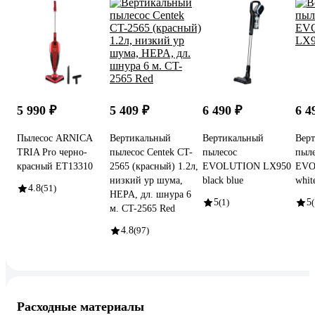
5 990 ₽
5 409 ₽
6 490 ₽
6 4
Пылесос ARNICA
Вертикальный
Вертикальный
Вер
TRIA Pro черно-
пылесос Centek CT-
пылесос
пыле
красный ET13310
2565 (красный) 1.2л,
EVOLUTION LX950
EVO
низкий ур шума,
black blue
whit
4.8
(51)
HEPA, дл. шнура 6
5
(1)
5
(
м. CT-2565 Red
4.8
(97)
Расходные материалы