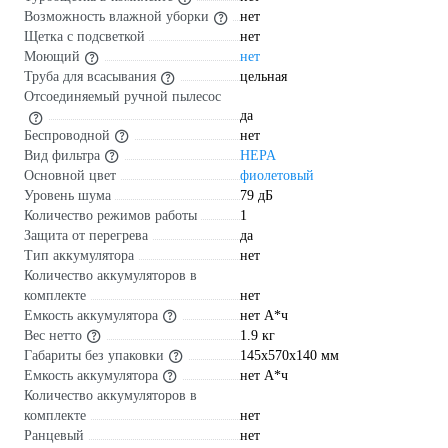
Возможность влажной уборки
нет
Щетка с подсветкой
нет
Моющий
нет
Труба для всасывания
цельная
Отсоединяемый ручной пылесос
да
Беспроводной
нет
Вид фильтра
HEPA
Основной цвет
фиолетовый
Уровень шума
79 дБ
Количество режимов работы
1
Защита от перегрева
да
Тип аккумулятора
нет
Количество аккумуляторов в
комплекте
нет
Емкость аккумулятора
нет А*ч
Вес нетто
1.9 кг
Габариты без упаковки
145х570х140 мм
Емкость аккумулятора
нет А*ч
Количество аккумуляторов в
комплекте
нет
Ранцевый
нет