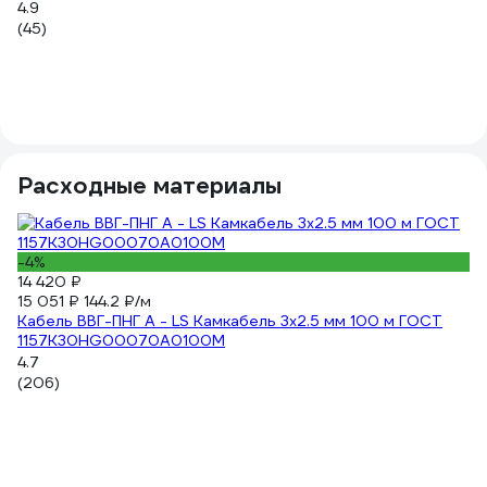
4.9
10
(45)
О
0
3.
(1
Расходные материалы
-4%
10
14 420 ₽
5.
15 051 ₽
144.2 ₽/м
Пр
Кабель ВВГ-ПНГ А - LS Камкабель 3x2.5 мм 100 м ГОСТ
ч
1157К30HG00070А0100М
5
4.7
(5
(206)