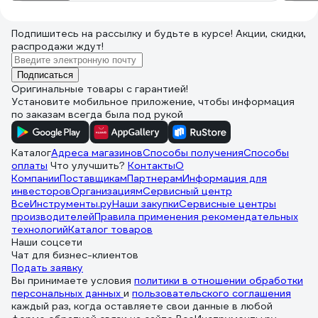
Подпишитесь
на рассылку
и будьте в курсе! Акции, скидки,
распродажи ждут!
Подписаться
Оригинальные товары с гарантией!
Установите мобильное приложение, чтобы информация
по заказам всегда была под рукой
Каталог
Адреса магазинов
Способы получения
Способы
оплаты
Что улучшить?
Контакты
О
Компании
Поставщикам
Партнерам
Информация для
инвесторов
Организациям
Сервисный центр
ВсеИнструменты.ру
Наши закупки
Сервисные центры
производителей
Правила применения рекомендательных
технологий
Каталог товаров
Наши соцсети
Чат для бизнес-клиентов
Подать заявку
Вы принимаете условия
политики в отношении обработки
персональных данных
и
пользовательского соглашения
каждый раз, когда оставляете свои данные в любой