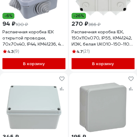
-6%
-26%
94 ₽
270 ₽
100 ₽
366 ₽
Распаечная коробка IEK
Распаечная коробка IEK,
открытой проводки,
150x110x070, IP55, КМ41242,
70x70x40, IP44, КМ41236, 4
ИЭК, белая UKO10-150-110-
гермоввода,защелкивающаяся
070-K41-55
4.3
(9)
4.7
(21)
крышка UKOZ11-070-070-
040-K41-44
В корзину
В корзину
345 ₽
195 ₽