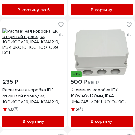
В корзину по 5
В корзину
-3%
235 ₽
500 ₽
516 ₽
Распаечная коробка IEK
Клеммная коробка IEK,
открытой проводки,
190x140x120мм, IP44,
100x100x29, IP44, KM41219,
КМ41245, ИЭК UKO10-190-
ИЭК UKO10-100-100-029-
140-120-K41-44
4.8
(5)
5
(3)
K01
В корзину
В корзину