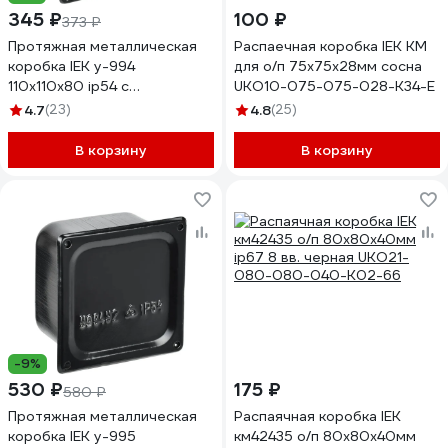
345 ₽
100 ₽
373 ₽
Протяжная металлическая
Распаечная коробка IEK КМ
коробка IEK у-994
для о/п 75x75x28мм сосна
110x110x80 ip54 с
UKO10-075-075-028-K34-E
уплотнителем UKO12-100-
4.7
(23)
4.8
(25)
100-080-K02-54M
В корзину
В корзину
-9%
530 ₽
175 ₽
580 ₽
Протяжная металлическая
Распаячная коробка IEK
коробка IEK у-995
км42435 о/п 80x80x40мм