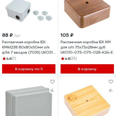
88 ₽
105 ₽
/шт
Распаечная коробка IEK
Распаечная коробка IEK КМ
КМ41238 80x80x50мм о/к
для о/п 75x75x28мм дуб
ip54 7 вводов (7035) UKO31-
UKO10-075-075-028-K24-E
080-080-050-K03-54
4.6
(7)
4.8
(25)
В корзину по 5
В корзину