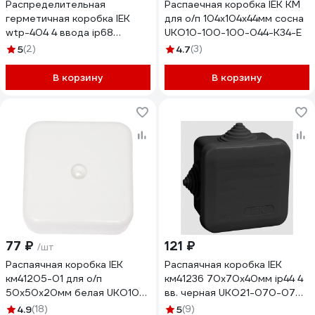
Распределительная
Распаечная коробка IEK КМ
герметичная коробка IEK
для о/п 104x104x44мм сосна
wtp-404 4 ввода ip68
UKO10-100-100-044-K34-E
UWB10-O-450-41-04-68
5
(2)
4.7
(3)
В корзину
В корзину
77 ₽
121 ₽
/шт
Распаячная коробка IEK
Распаячная коробка IEK
км41205-01 для о/п
км41236 70x70x40мм ip44 4
50x50x20мм белая UKO10-
вв. черная UKO21-070-070-
050-050-020-K01-E
040-K02-44
4.9
(18)
5
(9)