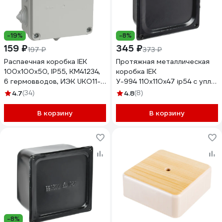
-19%
-8%
159 ₽
345 ₽
197 ₽
373 ₽
Распаечная коробка IEK
Протяжная металлическая
100x100x50, IP55, КМ41234,
коробка IEK
6 гермовводов, ИЭК UKO11-
У-994 110x110x47 ip54 с упло
100-100-050-K41-55
100-100-047-K02-54M
4.7
(34)
4.8
(8)
В корзину
В корзину
-8%