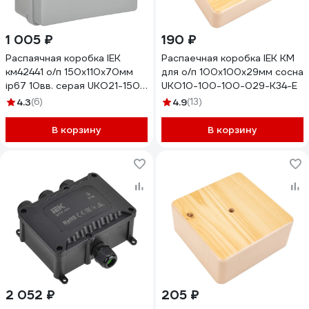
1 005 ₽
190 ₽
Распаячная коробка IEK
Распаечная коробка IEK КМ
км42441 о/п 150x110x70мм
для о/п 100x100x29мм сосна
ip67 10вв. серая UKO21-150-
UKO10-100-100-029-K34-E
110-070-K41-66
4.3
(6)
4.9
(13)
В корзину
В корзину
2 052 ₽
205 ₽