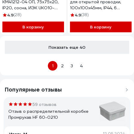
КМ41212-04 ОП, 75x75x20,
для открытой проводки,
IP20, сосна, ИЭК UKO10-
100x100x45мм, IP44, 6
075-075-020-K34
вводов, RAL UKO11-100-100-
4.9
(28)
4.9
(38)
045-K41-44
В корзину
В корзину
Показать еще 40
1
2
3
4
Популярные отзывы
59 отзывов
Отзыв о распределительной коробке
Промрукав HF 60-0210
12.05.2024