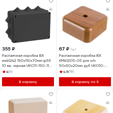
355 ₽
67 ₽
/шт
Распаячная коробка IEK
Распаечная коробка IEK
км41242 150x110x70мм ip55
КМ41205-05 для о/п
10 вв. черная UKO11-150-110-
50x50x20мм дуб UKO10-
070-K02-55
050-050-020-K24-E
4
(4)
4.9
(18)
В корзину
В корзину по 5