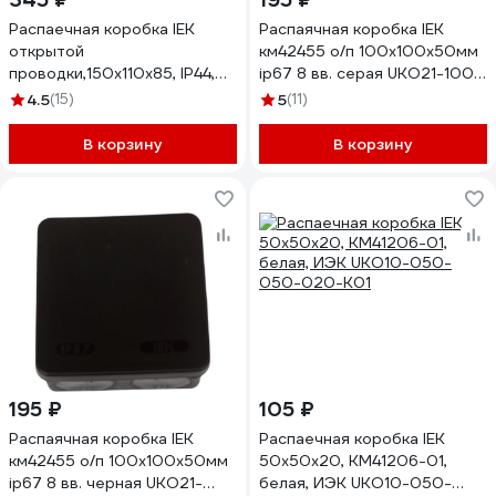
Распаечная коробка IEK
Распаячная коробка IEK
открытой
км42455 о/п 100x100x50мм
проводки,150x110x85, IP44,
ip67 8 вв. серая UKO21-100-
RAL7035, гладкие стенки,
100-050-K41-66
4.5
(15)
5
(11)
КМ41261 UKO11-150-110-085-
K41-44
В корзину
В корзину
195 ₽
105 ₽
Распаячная коробка IEK
Распаечная коробка IEK
км42455 о/п 100x100x50мм
50x50x20, КМ41206-01,
ip67 8 вв. черная UKO21-
белая, ИЭК UKO10-050-