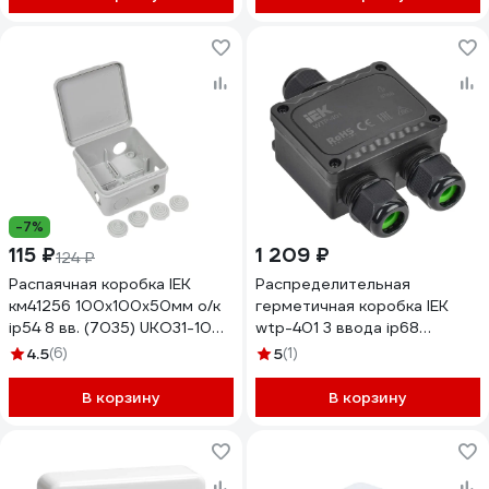
-7%
115 ₽
1 209 ₽
124 ₽
Распаячная коробка IEK
Распределительная
км41256 100x100x50мм о/к
герметичная коробка IEK
ip54 8 вв. (7035) UKO31-100-
wtp-401 3 ввода ip68
100-050-K03-54
UWB10-Y-450-41-03-68
4.5
(6)
5
(1)
В корзину
В корзину