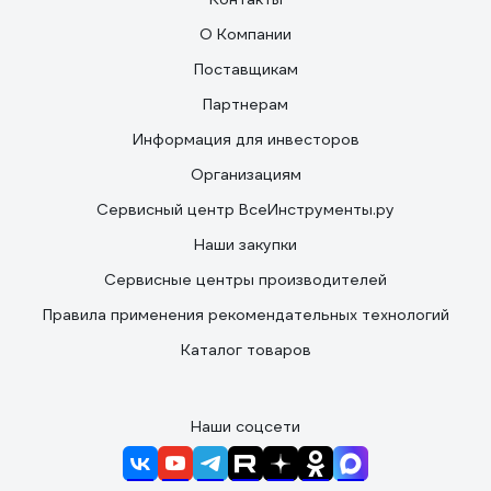
целом коробки очень качественные, свою работу
делают отлично. Я нарисовал эту коробку в SketchUp,
О Компании
ищите модель в 3D Warehouse под названием
Поставщикам
"Promrukav 60-0303" или "Промрукав 60-0303".
Качайте, изучайте. Для удобства прикладываю тут
Партнерам
размеры из моей 3D-модели (см. фото).
Информация для инвесторов
Организациям
Сервисный центр ВсеИнструменты.ру
Наши закупки
Сервисные центры производителей
Правила применения рекомендательных технологий
Каталог товаров
Наши соцсети