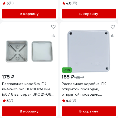
100-100-050-K02-66
050-020-K01
5
(11)
4.8
(16)
В корзину
В корзину
-11%
175 ₽
165 ₽
186 ₽
Распаячная коробка IEK
Распаечная коробка IEK
км42435 о/п 80x80x40мм
открытой проводки,
ip67 8 вв. серая UKO21-080-
открытой проводки,
080-040-K41-66
100x100x50, IP44, KM41233, 6
5
(7)
4.4
(8)
кабель вводов, ИЭК UKO11-
100-100-050-K41-44
В корзину
В корзину