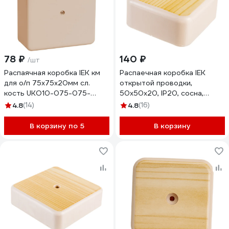
78 ₽
140 ₽
/шт
Распаячная коробка IEK км
Распаечная коробка IEK
для о/п 75x75x20мм сл.
открытой проводки,
кость UKO10-075-075-
50x50x20, IP20, сосна,
020-K32-E
КМ41206-04, ИЭК UKO10-
4.8
(14)
4.8
(16)
050-050-020-K34
В корзину по 5
В корзину