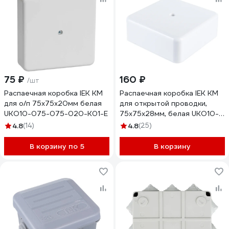
75 ₽
160 ₽
/шт
Распаечная коробка IEK КМ
Распаечная коробка IEK КМ
для о/п 75x75x20мм белая
для открытой проводки,
UKO10-075-075-020-K01-E
75х75х28мм, белая UKO10-
075-075-028-K01-E
4.8
(14)
4.8
(25)
В корзину по 5
В корзину