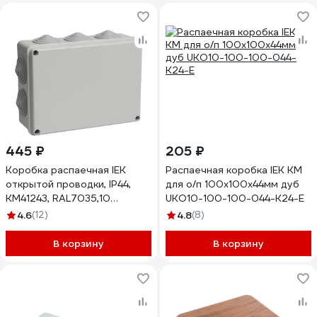
445 ₽
205 ₽
Коробка распаечная IEK
Распаечная коробка IEK КМ
открытой проводки, IP44,
для о/п 100x100x44мм дуб
КМ41243, RAL7035,10
UKO10-100-100-044-K24-E
гермовводов, ИЭК UKO11-
4.6
(12)
4.8
(8)
190-140-070-K41-44
В корзину
В корзину