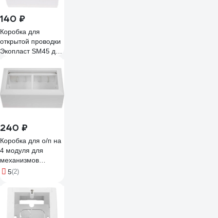
140 ₽
Коробка для
открытой проводки
Экопласт SM45 для
механизмов 45х45
мм. цвет белый
72914-1
240 ₽
Коробка для о/п на
4 модуля для
механизмов
45х45мм, белая
5
(2)
Gigant 72944-1GI