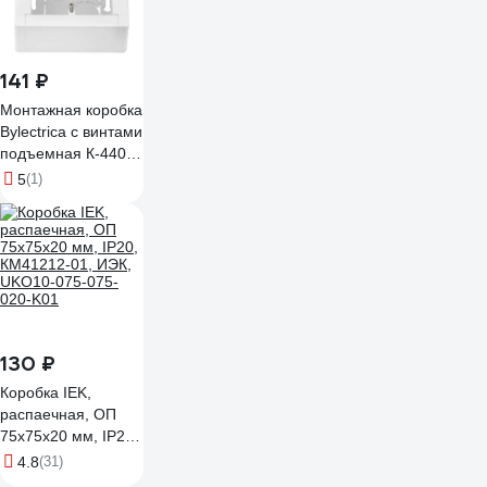
141 ₽
Монтажная коробка
Bylectrica с винтами
подъемная К-440
исп.1 черный
5
(1)
130 ₽
Коробка IEK,
распаечная, ОП
75x75x20 мм, IP20,
КМ41212-01, ИЭК,
4.8
(31)
UKO10-075-075-