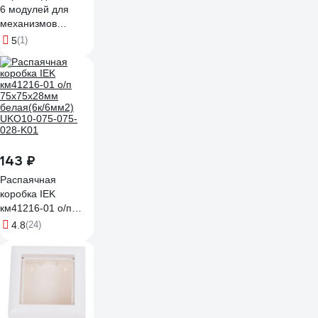
6 модулей для
механизмов
45х45мм, белая
5
(1)
Gigant 72946-1GI
143 ₽
Распаячная
коробка IEK
км41216-01 о/п
75x75x28мм
4.8
(24)
белая(6к/6мм2)
UKO10-075-075-
028-K01