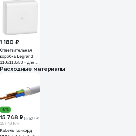
104x104x44мм
сосна(6к/6мм2)
UKO10-100-100-
044-K34
1 180 ₽
Ответвительная
коробка Legrand
110x110x50 - для
Расходные материалы
мини-плинтусов
DLPlus - белый
030326
-5%
15 748 ₽
16 527 ₽
157.48 ₽/м
Кабель Конкорд