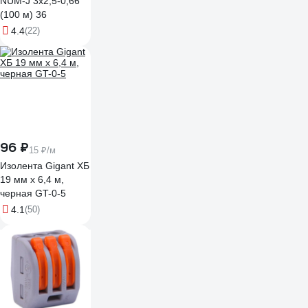
NUM-J 3х2,5-0,66
(100 м) 36
4.4
(22)
96 ₽
15 ₽/м
Изолента Gigant ХБ
19 мм х 6,4 м,
черная GT-0-5
4.1
(50)