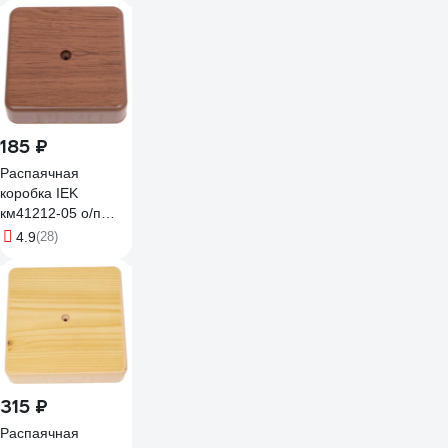
020-K01
185 ₽
Распаячная
коробка IEK
км41212-05 о/п
75x75x20мм
4.9
(28)
дуб(6к/6мм2)
UKO10-075-075-
020-K24
315 ₽
Распаячная