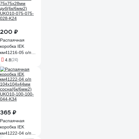
200 ₽
Распаячная
коробка IEK
км41216-05 о/п
75x75x28мм
4.8
(24)
дуб(6к/6мм2)
UKO10-075-075-
028-K24
365 ₽
Распаячная
коробка IEK
км41222-04 о/п