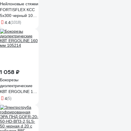
Нейлоновые стяжки
FORTISFLEX КСС
5х300 черный 100
штук 49417
4.4
(1018)
1 058 ₽
Бокорезы
диэлектрические
КВТ ERGOLINE 160
мм 105214
4
(5)