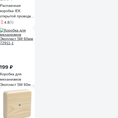
Распаечная
коробка IEK
открытой проводки,
100x100x29, IP44,
4.8
(5)
KM41219, ИЭК
UKO10-100-100-
029-K01
199 ₽
Коробка для
механизмов
Экопласт SM 60мм
72911-1