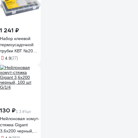
1 241 ₽
Набор клеевой
термоусадочной
трубки КВТ №20
86582
4.9
(27)
130 ₽
1.3 ₽/шт
Нейлоновая хомут-
стяжка Gigant
3,6х200 черный,
100 шт G/1/4