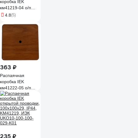
коробка IEK
км41219-04 о/п
100x100x29мм
4.8
(5)
сосна(6к/6мм2)
UKO10-100-100-
029-K34
363 ₽
Распаячная
коробка IEK
км41222-05 о/п
100x100x44мм
дуб(6к/6мм2)
UKO10-100-100-
044-K24
235 ₽