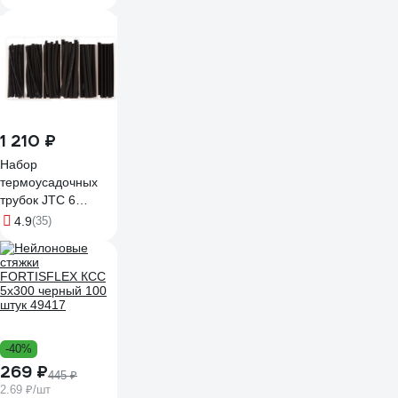
1 210 ₽
Набор
термоусадочных
трубок JTC 6
типоразмеров,
4.9
(35)
длина 100мм,
120шт в боксе
-2034 694153
-40%
269 ₽
445 ₽
2.69 ₽/шт