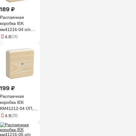
189 ₽
Распаячная
коробка IEK
км41216-04 о/п
75x75x28мм
4.8
(24)
сосна(6к/6мм2)
UKO10-075-075-
028-K34
199 ₽
Распаечная
коробка IEK
КМ41212-04 ОП,
75x75x20, IP20,
4.9
(28)
сосна, ИЭК UKO10-
075-075-020-K34