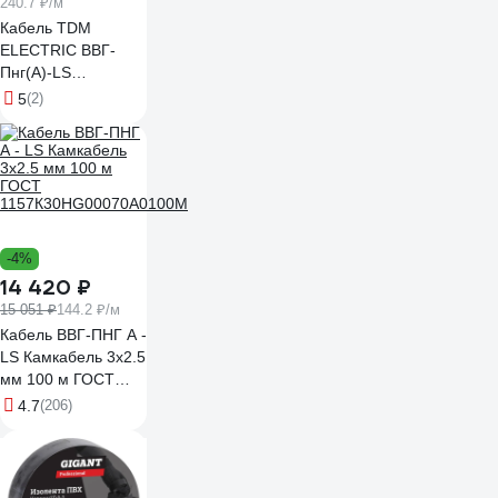
240.7 ₽/м
Кабель TDM
ELECTRIC ВВГ-
Пнг(А)-LS
3х2,5ок(N,PE)-0,66
5
(2)
ГОСТ в
гофрированной
трубе ПВХ d20
серая (50 м)
SQ0140-2002
-4%
14 420 ₽
15 051 ₽
144.2 ₽/м
Кабель ВВГ-ПНГ А -
LS Камкабель 3x2.5
мм 100 м ГОСТ
1157К30HG00070А0100М
4.7
(206)