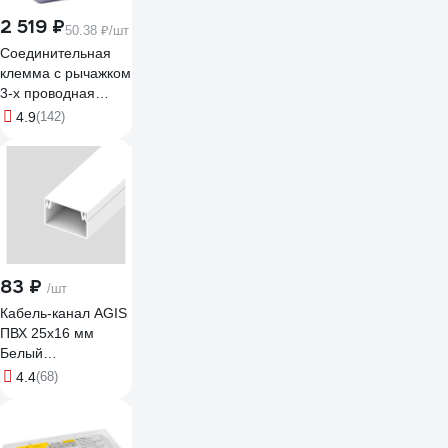
2 519 ₽
50.38 ₽/шт
Соединительная
клемма с рычажком
3-х проводная
WAGO, 0,08-2,5мм,
4.9
(142)
400В, 32А, без
пасты, 50 шт. 2651
102651
ЦБ-00015780
83 ₽
/шт
Кабель-канал AGIS
ПВХ 25x16 мм
Белый
60.01.25.16.200
4.4
(68)