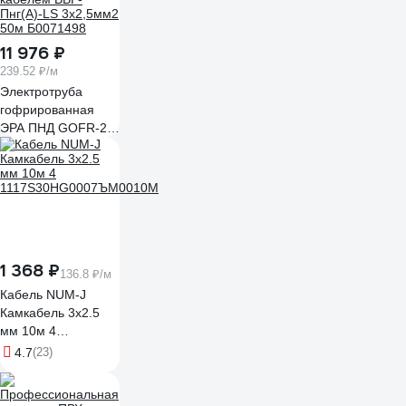
11 976 ₽
239.52 ₽/м
Электротруба
гофрированная
ЭРА ПНД GOFR-20-
50-HD-ВП3-2,5LS-
50 черная d 20 с
кабелем ВВГ-
Пнг(А)-LS 3х2,5мм2
50м Б0071498
1 368 ₽
136.8 ₽/м
Кабель NUM-J
Камкабель 3x2.5
мм 10м 4
1117S30HG0007ЪM0010М
4.7
(23)