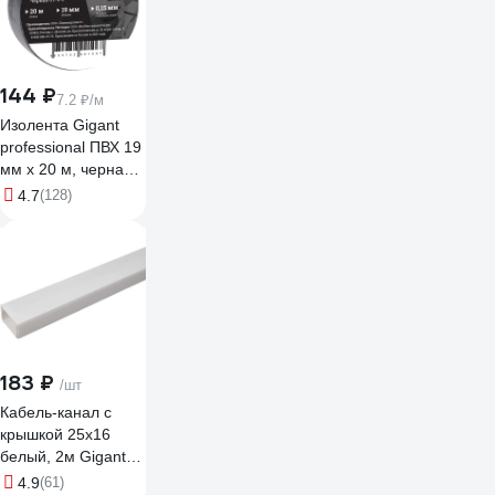
144 ₽
7.2 ₽/м
Изолента Gigant
professional ПВХ 19
мм х 20 м, черная
GT-0-3
4.7
(128)
183 ₽
/шт
Кабель-канал с
крышкой 25х16
белый, 2м Gigant
79003-2GI
4.9
(61)