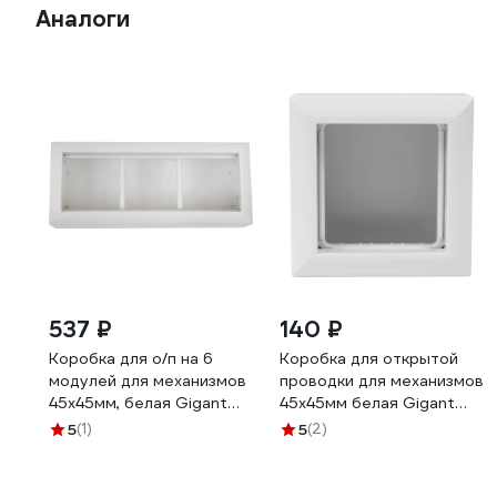
Аналоги
537 ₽
140 ₽
Коробка для о/п на 6
Коробка для открытой
модулей для механизмов
проводки для механизмов
45х45мм, белая Gigant
45х45мм белая Gigant
72946-1GI
72914-1GI
5
(1)
5
(2)