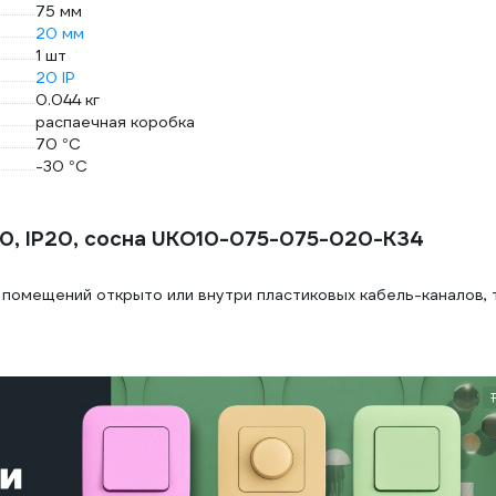
75 мм
20 мм
1 шт
20 IP
0.044 кг
распаечная коробка
70 °С
-30 °С
0, IP20, сосна UKO10-075-075-020-K34
помещений открыто или внутри пластиковых кабель-каналов, 