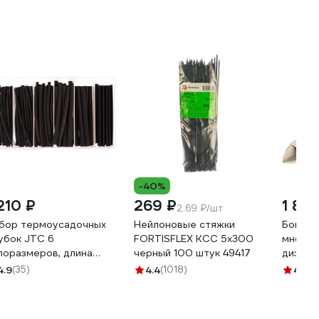
-40%
210 ₽
269 ₽
1 85
2.69 ₽/шт
бор термоусадочных
Нейлоновые стяжки
Бокоре
убок JTC 6
FORTISFLEX КСС 5х300
многоф
поразмеров, длина
черный 100 штук 49417
диэлек
0мм, 120шт в боксе
KRANZ 
4.9
(35)
4.4
(1018)
4.9
(3
034 694153