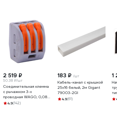
2 519 ₽
183 ₽
1 
/шт
50.38 ₽/шт
Кабель-канал с крышкой
На
Соединительная клемма
25х16 белый, 2м Gigant
тр
с рычажком 3-х
79003-2GI
ти
проводная WAGO, 0,08-
10
4.9
(61)
2,5мм, 400В, 32А, без
4.9
(142)
-2
пасты, 50 шт. 2651 102651
ЦБ-00015780