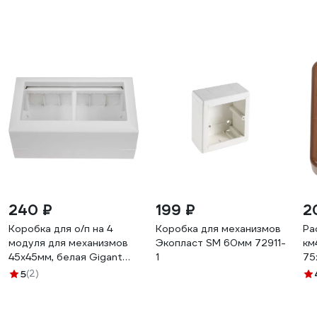
240 ₽
199 ₽
2
Коробка для о/п на 4
Коробка для механизмов
Ра
модуля для механизмов
Экопласт SM 60мм 72911-
км
45х45мм, белая Gigant
1
75
72944-1GI
ду
5
(2)
07