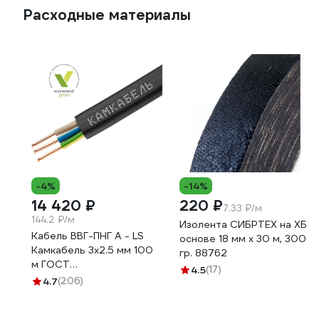
Расходные материалы
-4%
-14%
14 420 ₽
220 ₽
7.33 ₽/м
144.2 ₽/м
Изолента СИБРТЕХ на ХБ
Кабель ВВГ-ПНГ А - LS
основе 18 мм х 30 м, 300
Камкабель 3x2.5 мм 100
гр. 88762
м ГОСТ
4.5
(17)
1157К30HG00070А0100М
4.7
(206)