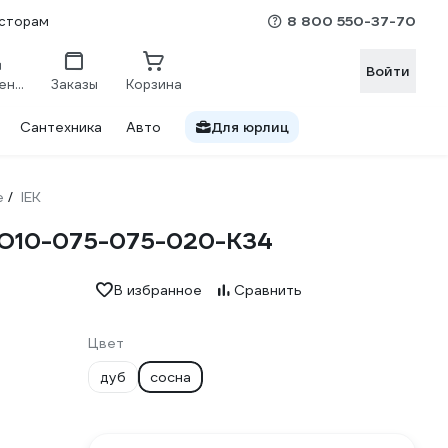
8 800 550-37-70
сторам
Войти
Сравнение
Заказы
Корзина
Сантехника
Авто
Для юрлиц
е
IEK
/
UKO10-075-075-020-K34
В избранное
Сравнить
Цвет
дуб
сосна