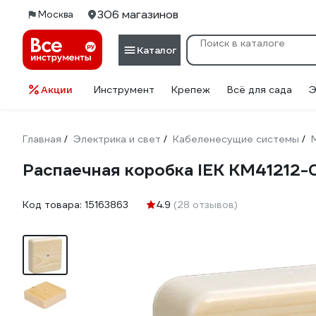
306 магазинов
Москва
Каталог
Акции
Инструмент
Крепеж
Всё для сада
Э
Главная
Электрика и свет
Кабеленесущие системы
/
/
/
Распаечная коробка IEK КМ41212-
Код товара:
15163863
4.9
(28 отзывов)