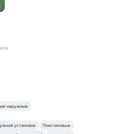
есто
дки наружные
ужной установки
Пластиковые