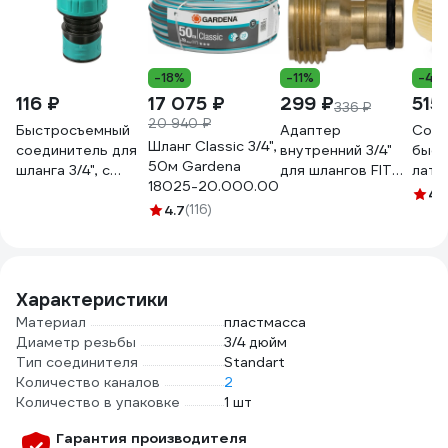
-18%
-11%
-4%
116 ₽
17 075 ₽
299 ₽
515
336 ₽
20 940 ₽
Быстросъемный
Адаптер
Соед
Шланг Classic 3/4",
соединитель для
внутренний 3/4"
быст
50м Gardena
шланга 3/4", с
для шлангов FIT
лату
18025-20.000.00
аквастопом Sturm
77458
внут
4.
3015-21-3/4ASPR
4.7
(116)
резь
POL
7577
Характеристики
Материал
пластмасса
Диаметр резьбы
3/4 дюйм
Тип соединителя
Standart
Количество каналов
2
Количество в упаковке
1 шт
Гарантия производителя