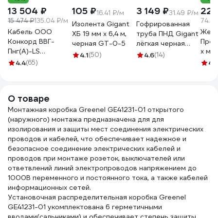
13 504 ₽
105 ₽
3 149 ₽
223
16.41 ₽/м
31.49 ₽/м
15 474 ₽
135.04 ₽/м
74.33
Изолента Gigant
Гофрированная
Кабель ООО
Жест
ХБ 19 мм х 6,4 м,
труба ПНД Gigant
Конкорд ВВГ-
Пром
черная GT-0-5
лёгкая черная
Пнг(А)-LS
х ме
D20 с зондом,
4.1
(50)
4.6
(14)
3x2,5ок(N, PE) -
атмо
4.4
(65)
стойкая к УФ
4.
0,66 (100м) Бухта
д25 
100м 20120-
100м 4663
100GI
О товаре
Монтажная коробка Greenel GE41231-01 открытого
(наружного) монтажа предназначена для для
изолирования и защиты мест соединения электрических
проводов и кабелей, что обеспечивает надежное и
безопасное соединение электрических кабелей и
проводов при монтаже розеток, выключателей или
ответвлений линий электропроводов напряжением до
1000В переменного и постоянного тока, а также кабелей
информационных сетей.
Установочная распределительная коробка Greenel
GE41231-01 укомплектована 6 герметичными
вводами(сальниками) и обеспечивает степень защиты