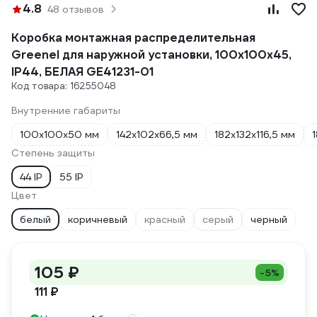
4.8
48 отзывов
Коробка монтажная распределительная
Greenel для наружной установки, 100х100х45,
IP44, БЕЛАЯ GE41231-01
Код товара: 16255048
Внутренние габариты
100х100х50 мм
142х102х66,5 мм
182х132х116,5 мм
Степень защиты
44 IP
55 IP
Цвет
белый
коричневый
красный
серый
черный
105 ₽
-5%
111 ₽