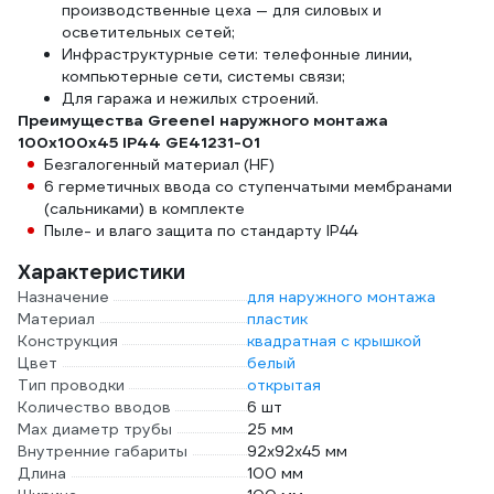
производственные цеха — для силовых и
осветительных сетей;
Инфраструктурные сети: телефонные линии,
компьютерные сети, системы связи;
Для гаража и нежилых строений.
Преимущества Greenel наружного монтажа
100х100х45 IP44 GE41231-01
Безгалогенный материал (HF)
6 герметичных ввода со ступенчатыми мембранами
(сальниками) в комплекте
Пыле- и влаго защита по стандарту IP44
Характеристики
Назначение
для наружного монтажа
Материал
пластик
Конструкция
квадратная с крышкой
Цвет
белый
Тип проводки
открытая
Количество вводов
6 шт
Max диаметр трубы
25 мм
Внутренние габариты
92х92х45 мм
Длина
100 мм