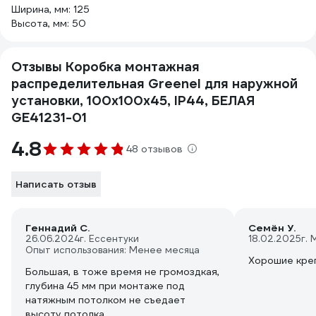
Ширина, мм: 125
Высота, мм: 50
Отзывы Коробка монтажная
распределительная Greenel для наружной
установки, 100х100х45, IP44, БЕЛАЯ
GE41231-01
4.8
48 отзывов
Написать отзыв
Геннадий С.
Семён У.
26.06.2024
г. Ессентуки
18.02.2025
г. 
Опыт использования: Менее месяца
Хорошие кре
Большая, в тоже время не громоздкая,
глубина 45 мм при монтаже под
натяжным потолком не съедает
высоту потолка.