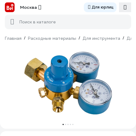
Москва
Для юрлиц
Поиск в каталоге
Главная
/
Расходные материалы
/
Для инструмента
/
Для