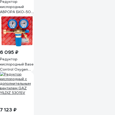
Редуктор
кислородный
АВРОРА БКО-50
Мини Al 40407
6 095 ₽
Редуктор
кислородный Base
Control Oxygen
20/1.25 МПа, 50
м³/ч, поверенный
KRASS 2117502PV
7 123 ₽