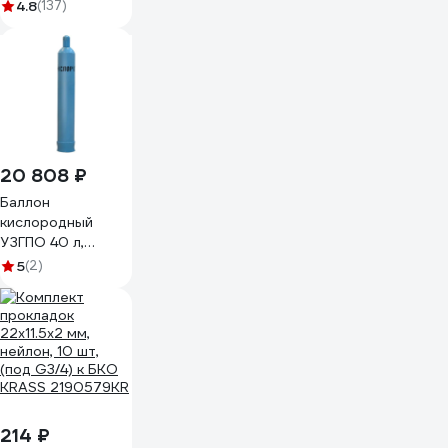
шт G/1/40
4.8
(137)
20 808 ₽
Баллон
кислородный
УЗГПО 40 л,
(новый)
5
(2)
4678597897035
214 ₽