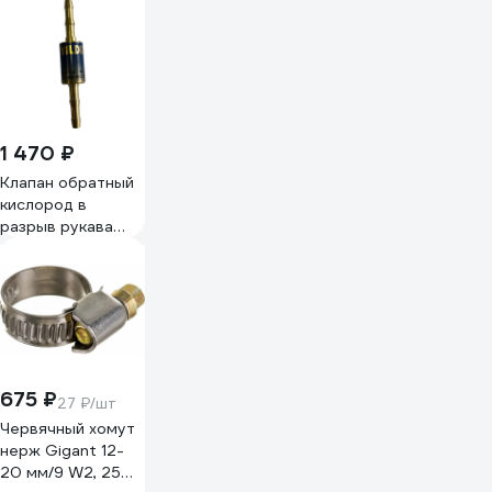
баллонов ПТК
00000043019
1 470 ₽
Клапан обратный
кислород в
разрыв рукава
YILDIZ ф 6,3 мм
GAZ 1028
675 ₽
27 ₽/шт
Червячный хомут
нерж Gigant 12-
20 мм/9 W2, 25