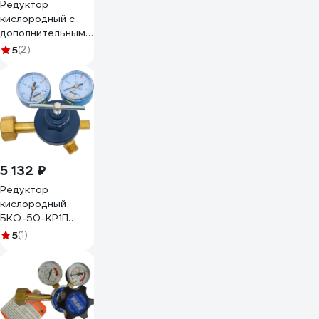
Редуктор
кислородный с
дополнительным
вентилем GAZ
5
(2)
YILDIZ 5301SV
5 132 ₽
Редуктор
кислородный
БКО-50-КР1П
REDIUS 011041
5
(1)