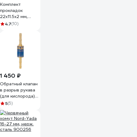
Комплект
прокладок
22х11.5х2 мм,
нейлон, 10 шт,
4.7
(10)
(под G3/4) к БКО
KRASS 2190579KR
1 450 ₽
Обратный клапан
в разрыв рукава
(для кислорода)
SAMGRUPP внутр.
5
(5)
6,3 мм (Арт.1028-
01) Yildiz SAMT-
1028-01