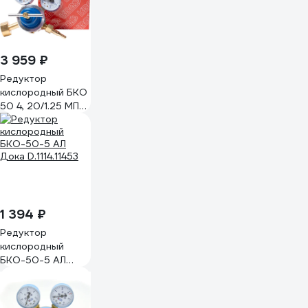
3 959 ₽
Редуктор
кислородный БКО
50 4, 20/1.25 МПа,
50 м3/ч,
поверенный
KRASS 2117577PV
1 394 ₽
Редуктор
кислородный
БКО-50-5 АЛ
Дока D.1114.11453