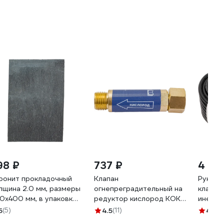
98 ₽
737 ₽
4 44
ронит прокладочный
Клапан
Рукав г
лщина 2.0 мм, размеры
огнепреградительный на
класс 
0x400 мм, в упаковке
редуктор кислород КОК
инертны
шт Holzer Flexo PMB 2.0
ПТК 00000025908
аргон, 
5
(5)
4.5
(11)
4.5
(2
газ и т