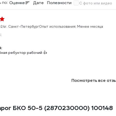
 по:
Оценке
Дате
Полезности
С фото или видео
024
г. Санкт-Петербург
Опыт использования: Менее месяца
:
:
бная ребуктор рабочий 👍
Посмотреть все отз
арог БКО 50-5 (2870230000) 100148