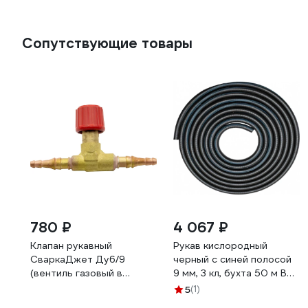
Сопутствующие товары
780 ₽
4 067 ₽
Клапан рукавный
Рукав кислородный
СваркаДжет Ду6/9
черный с синей полосой
(вентиль газовый в
9 мм, 3 кл, бухта 50 м ВРТ
разрыв рукава)
DK.1163.01702
5
(1)
4301010803077