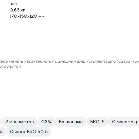
нет
0.66 кг
170х150х120 мм
лера менять характеристики, внешний вид, комплектацию товара и м
ой офертой
2 манометра
G3/4
Баллонные
БКО-5
С манометр
4
Сварог БКО 50 5