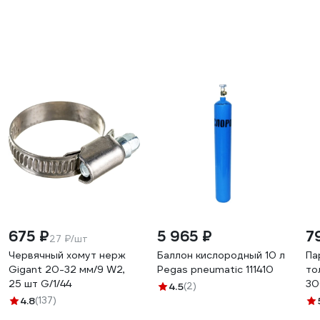
675 ₽
5 965 ₽
7
27 ₽/шт
Червячный хомут нерж
Баллон кислородный 10 л
Па
Gigant 20-32 мм/9 W2,
Pegas pneumatic 111410
то
25 шт G/1/44
30
4.5
(2)
2 
4.8
(137)