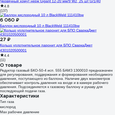
Червячный хомут нерж Gigant 12-20 мм/9 W2, 25 шт G/1/40
4.8
(137)
6 060 ₽
Баллон кислородный 10 л BlackWeld 111410bw
27 ₽
Кольцо уплотнительное паронит для БПО СваркаДжет
4301020500001
4.4
(11)
О товаре
Редуктор газовый БКО-50-4 исп. 555 БАМЗ 1300010 предназначен
для регулирования, поддержания и формирования необходимого
давления, поступающего из баллона. Наличие двух манометров
обеспечивает контроль давления на входе и в камере рабочего
давления. Подсоединяется к газовому баллону и рукаву для
последующей подачи газа.
Характеристики
Тип газа
кислород
Мах рабочее давление