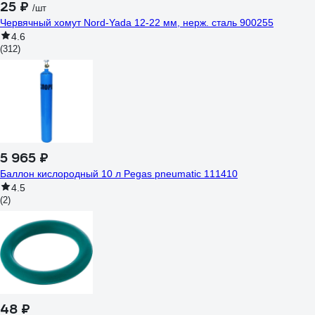
25 ₽
/шт
Червячный хомут Nord-Yada 12-22 мм, нерж. сталь 900255
4.6
(312)
5 965 ₽
Баллон кислородный 10 л Pegas pneumatic 111410
4.5
(2)
48 ₽