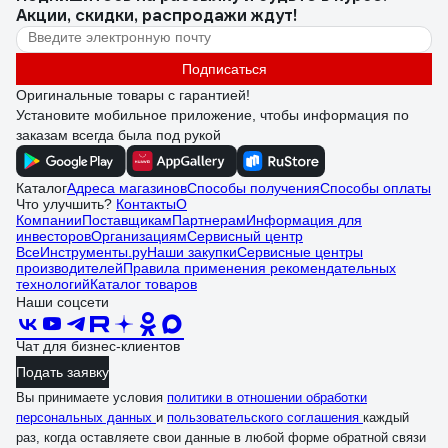
Акции, скидки, распродажи ждут!
Подписаться
Оригинальные товары с гарантией!
Установите мобильное приложение, чтобы информация по
заказам всегда была под рукой
Каталог
Адреса магазинов
Способы получения
Способы оплаты
Что улучшить?
Контакты
О
Компании
Поставщикам
Партнерам
Информация для
инвесторов
Организациям
Сервисный центр
ВсеИнструменты.ру
Наши закупки
Сервисные центры
производителей
Правила применения рекомендательных
технологий
Каталог товаров
Наши соцсети
Чат для бизнес-клиентов
Подать заявку
Вы принимаете условия
политики в отношении обработки
персональных данных
и
пользовательского соглашения
каждый
раз, когда оставляете свои данные в любой форме обратной связи