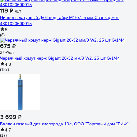
119 ₽
/шт
Ниппель латунный Дy 6 под гайку М16х1.5 мм СваркаДжет
4301020600015
5
(8)
675 ₽
27 ₽/шт
Червячный хомут нерж Gigant 20-32 мм/9 W2, 25 шт G/1/44
4.8
(137)
3 699 ₽
Баллон газовый для кислорода 10л, ООО "Торговый дом "РИФ"
4.7
(17)