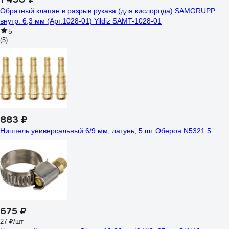
Обратный клапан в разрыв рукава (для кислорода) SAMGRUPP
внутр. 6,3 мм (Арт.1028-01) Yildiz SAMT-1028-01
5
(5)
883 ₽
Ниппель универсальный 6/9 мм, латунь, 5 шт Оберон N5321.5
675 ₽
27 ₽/шт