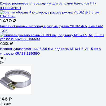
Кольцо резиновое к переходнику для заправки баллонов ПТК
00000043019
1 470 ₽
Клапан обратный кислород в разрыв рукава YILDIZ ф 6,3 мм GAZ
1028
432 ₽
Ниппель универсальный 6.3/9 мм, под гайку M16x1.5, AL, 5 шт в
упаковке KRASS 2190590
5
(5)
146 ₽
73 ₽/шт