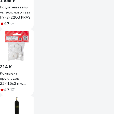
1 855 ₽
Подогреватель
углекислого газа
ПУ-2-220В KRASS
2155616
4.7
(6)
214 ₽
Комплект
прокладок
22х11.5х2 мм,
нейлон, 10 шт,
4.7
(10)
(под G3/4) к БКО
KRASS 2190579KR