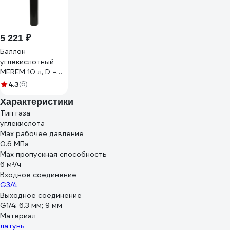
5 221 ₽
Баллон
углекислотный
MEREM 10 л, D =
133, 150 атм., MV-
4.3
(6)
25, 00-00004845
Характеристики
Тип газа
углекислота
Мах рабочее давление
0.6 МПа
Max пропускная способность
6 м³/ч
Входное соединение
G3/4
Выходное соединение
G1/4; 6.3 мм; 9 мм
Материал
латунь