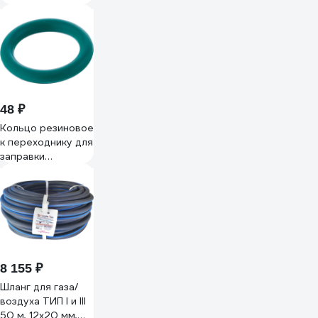
48 ₽
Кольцо резиновое
к переходнику для
заправки
баллонов ПТК
00000043019
8 155 ₽
Шланг для газа/
воздуха ТИП I и III
50 м, 12х20 мм,