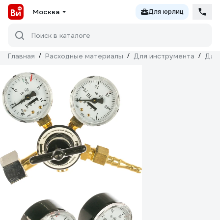
Москва
Для юрлиц
Поиск в каталоге
Главная
/
Расходные материалы
/
Для инструмента
/
Для