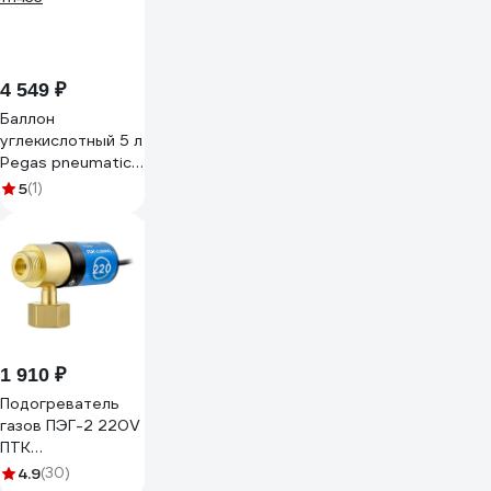
4 549 ₽
Баллон
углекислотный 5 л
Pegas pneumatic
111433
5
(1)
1 910 ₽
Подогреватель
газов ПЭГ-2 220V
ПТК
00000033785
4.9
(30)