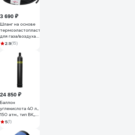
3 690 ₽
Шланг на основе
термоэластопласта
для газа/воздуха
(6х12.5 мм; 20
2.9
(15)
атм.; 50 м)
Berginflex TPE-S-
AG6B
24 850 ₽
Баллон
углекислота 40 л.,
150 атм., тип ВК,,
ПНТЗ ПНТЗ 40Уг
5
(1)