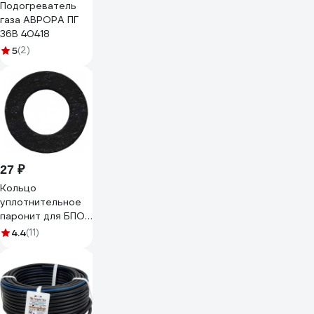
Подогреватель
газа АВРОРА ПГ
36В 40418
5
(2)
27 ₽
Кольцо
уплотнительное
паронит для БПО
СваркаДжет
4.4
(11)
4301020500001