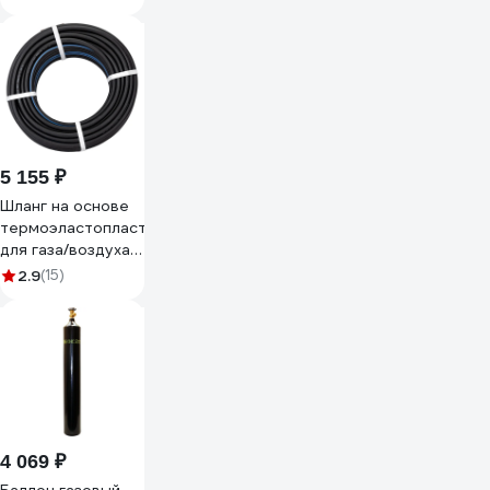
5 155 ₽
Шланг на основе
термоэластопласта
для газа/воздуха
(9х16.5 мм; 20
2.9
(15)
атм.; 50 м)
Berginflex TPE-S-
AG9B
4 069 ₽