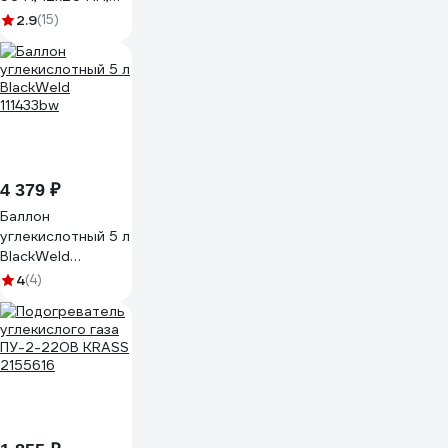
20 атм Berginflex
2.9
(15)
TPE-S-AG12B
4 379 ₽
Баллон
углекислотный 5 л
BlackWeld
111433bw
4
(4)