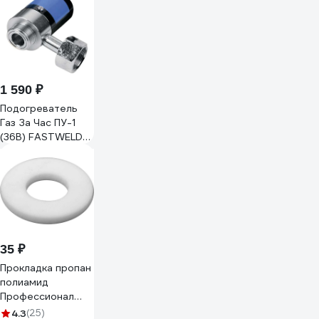
1 590 ₽
Подогреватель
Газ За Час ПУ-1
(36В) FASTWELD
ПУ-1-(36В) FW
35 ₽
Прокладка пропан
полиамид
Профессионал
547701
4.3
(25)