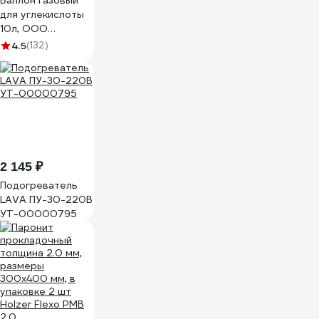
Баллон газовый
для углекислоты
10л, ООО
"Торговый дом
4.5
(132)
"РИФ"
2 145 ₽
Подогреватель
LAVA ПУ-30-220В
УТ-00000795