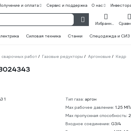
Получение и оплата
Сервис и поддержка
О нас
Инвестор
Избранное
лектрика
Силовая техника
Станки
Спецодежда и СИЗ
 сварочных работ
Газовые редукторы
Аргоновые
Кедр
/
/
/
 8024343
Тип газа:
аргон
Мах рабочее давление:
1.25 МП
Max пропускная способность:
2
Входное соединение:
G3/4