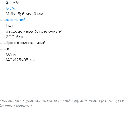
2.4 м³/ч
G3/4
М16х1.5; 6 мм; 9 мм
алюминий
1 шт
расходомеры (стрелочные)
200 бар
Профессиональный
нет
0.4 кг
140x125x85 мм
лера менять характеристики, внешний вид, комплектацию товара и
убличной офертой