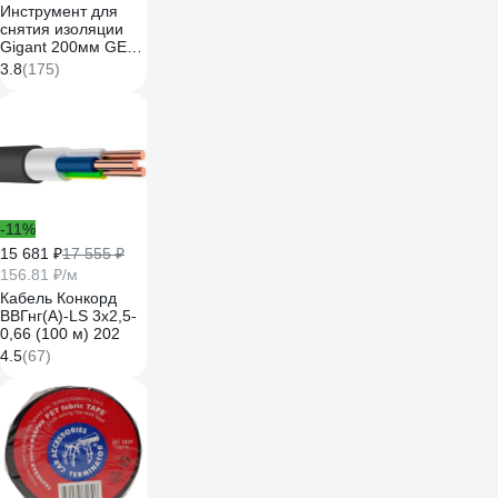
Инструмент для
снятия изоляции
Gigant 200мм GEP
01
3.8
(175)
-11%
15 681 ₽
17 555 ₽
156.81 ₽/м
Кабель Конкорд
ВВГнг(А)-LS 3х2,5-
0,66 (100 м) 202
4.5
(67)