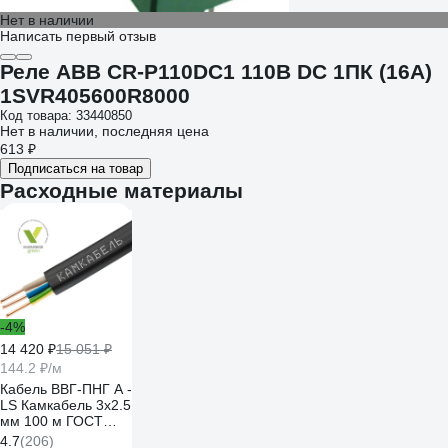
Нет в наличии
Написать первый отзыв
Реле ABB CR-P110DC1 110B DC 1ПК (16А)
1SVR405600R8000
Код товара: 33440850
Нет в наличии, последняя цена
613 ₽
Подписаться на товар
Расходные материалы
-4%
14 420 ₽
15 051 ₽
144.2 ₽/м
Кабель ВВГ-ПНГ А -
LS Камкабель 3x2.5
мм 100 м ГОСТ
1157К30HG00070А0100М
4.7
(206)