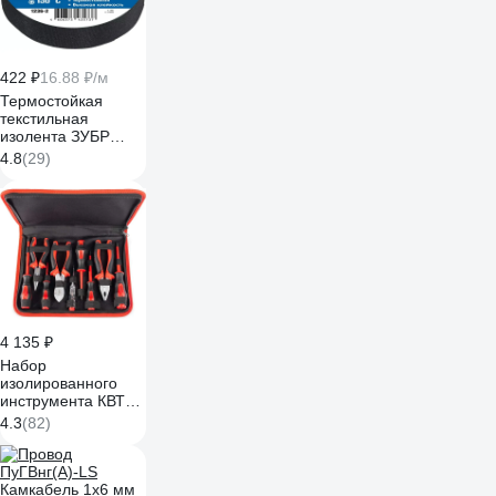
422 ₽
16.88 ₽/м
Термостойкая
текстильная
изолента ЗУБР
Авто-Жгут 19 мм х
4.8
(29)
25 м 1236-2
4 135 ₽
Набор
изолированного
инструмента КВТ
НИИ-01 59380
4.3
(82)