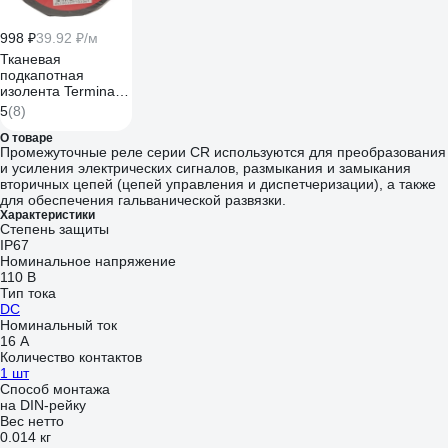
998 ₽
39.92 ₽/м
Тканевая
подкапотная
изолента Terminator
Izt 1925 fabric,
5
(8)
19мм х 25м,
толщина 0,25мм
О товаре
Промежуточные реле серии CR используются для преобразования
2000832
и усиления электрических сигналов, размыкания и замыкания
вторичных цепей (цепей управления и диспетчеризации), а также
для обеспечения гальванической развязки.
Характеристики
Степень защиты
IP67
Номинальное напряжение
110 В
Тип тока
DC
Номинальный ток
16 А
Количество контактов
1 шт
Способ монтажа
на DIN-рейку
Вес нетто
0.014 кг