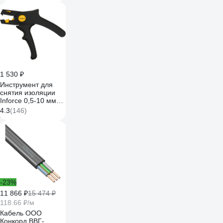
1 530 ₽
Инструмент для
снятия изоляции
Inforce 0,5-10 мм2
06-19-14
4.3
(146)
-23%
11 866 ₽
15 474 ₽
118.66 ₽/м
Кабель ООО
Конкорд ВВГ-