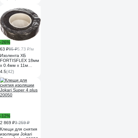
-26%
63 ₽
85 ₽
5.73 ₽/м
Изолента ХБ
FORTISFLEX 18мм
х 0.4мм х 11м
черная 71242
4.5
(42)
-12%
2 869 ₽
3 259 ₽
Клещи для снятия
изоляции Jokari