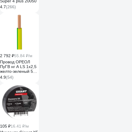
Super 4 plus 20050
4.7
(266)
2 792 ₽
55.84 ₽/м
Провод ОРЕОЛ
ПуГВ нг А LS 1х2,5
желто-зеленый 50м
00-00003430
4.9
(54)
105 ₽
16.41 ₽/м