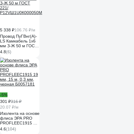
5 338 ₽
106.76 ₽/м
Провод ПуГВнг(А)-
LS Камкабель 1x6
мм З-Ж 50 м ГОСТ
221/
4.8
(6)
Р12VШ1U0К000050М
-5%
301 ₽
316 ₽
20.07 ₽/м
Изолента на основе
флиса ЭРА PRO
PROFLEEC1915 19
мм, 15 м, 0,3 мм,
4.6
(104)
черная Б0057181