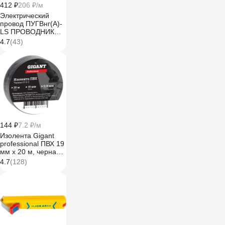
412 ₽
206 ₽/м
Электрический
провод ПУГВнг(А)-
LS ПРОВОДНИК
1x6 мм2 синий, 2м
4.7
(43)
OZ250036L2
144 ₽
7.2 ₽/м
Изолента Gigant
professional ПВХ 19
мм х 20 м, черная
GT-0-3
4.7
(128)