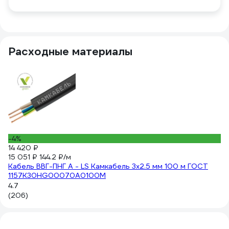
Расходные материалы
-4%
14
14 420 ₽
7.
15 051 ₽
144.2 ₽/м
Из
Кабель ВВГ-ПНГ А - LS Камкабель 3x2.5 мм 100 м ГОСТ
G
1157К30HG00070А0100М
4.
4.7
(1
(206)