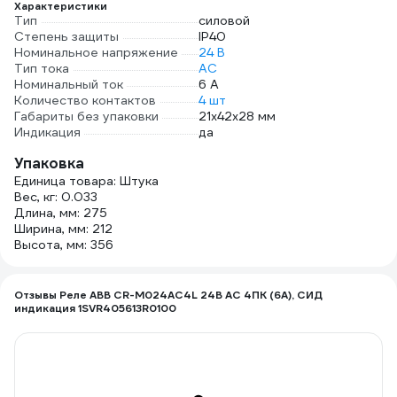
Характеристики
Тип
силовой
Степень защиты
IP40
Номинальное напряжение
24 В
Тип тока
AC
Номинальный ток
6 А
Количество контактов
4 шт
Габариты без упаковки
21х42х28 мм
Индикация
да
Упаковка
Единица товара: Штука
Вес, кг: 0.033
Длина, мм: 275
Ширина, мм: 212
Высота, мм: 356
Отзывы Реле ABB CR-M024AC4L 24B AC 4ПК (6A), СИД
индикация 1SVR405613R0100