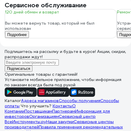
Сервисное обслуживание
120 дней обмен и возврат
Ремонт
Вы можете вернуть товар, который не был
Устран
использован
серви
Подробнее
Подро
Подпишитесь
на рассылку
и будьте в курсе! Акции, скидки,
распродажи ждут!
Подписаться
Оригинальные товары с гарантией!
Установите мобильное приложение, чтобы информация
по заказам всегда была под рукой
Каталог
Адреса магазинов
Способы получения
Способы
оплаты
Что улучшить?
Контакты
О
Компании
Поставщикам
Партнерам
Информация для
инвесторов
Организациям
Сервисный центр
ВсеИнструменты.ру
Наши закупки
Сервисные центры
производителей
Правила применения рекомендательных