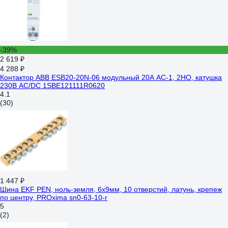
-39%
2 619 ₽
4 288 ₽
Контактор ABB ESB20-20N-06 модульный 20А АС-1, 2НО, катушка
230В AC/DC 1SBE121111R0620
4.1
(30)
1 447 ₽
Шина EKF PEN, ноль-земля, 6х9мм, 10 отверстий, латунь, крепеж
по центру, PROxima sn0-63-10-r
5
(2)