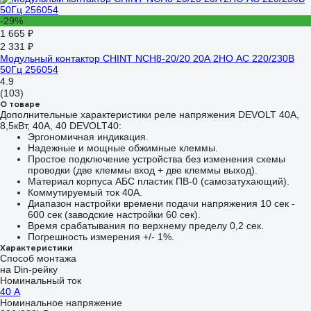
-29%
1 665 ₽
2 331 ₽
Модульный контактор CHINT NCH8-20/20 20A 2НО AC 220/230В
50Гц 256054
4.9
(103)
О товаре
Дополнительные характеристики реле напряжения DEVOLT 40A,
8,5кВт, 40А, 40 DEVOLT40:
Эргономичная индикация.
Надежные и мощные обжимные клеммы.
Простое подключение устройства без изменения схемы
проводки (две клеммы вход + две клеммы выход).
Материал корпуса АБС пластик ПВ-0 (самозатухающий).
Коммутируемый ток 40А.
Диапазон настройки времени подачи напряжения 10 сек -
600 сек (заводские настройки 60 сек).
Время срабатывания по верхнему пределу 0,2 сек.
Погрешность измерения +/- 1%.
Характеристики
Способ монтажа
на Din-рейку
Номинальный ток
40 А
Номинальное напряжение