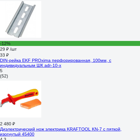
-12%
29 ₽
/шт
33 ₽
DIN-рейка EKF PROxima перфорированная, 100мм, с
индивидуальным ШК adr-10-x
5
(52)
2 480 ₽
Диэлектрический нож электрика KRAFTOOL KN-7 с пяткой,
изогнутый 45400
4.3