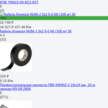
ИЭК YNN10-69-8C2-K07
5
(2)
-5%
15 748 ₽
16 527 ₽
157.48 ₽/м
Кабель Конкорд NUM-J 3х2,5-0,66 (100 м) 36
4.4
(22)
103 ₽
5.15 ₽/м
Профессиональная изолента ПВХ KRANZ 0,18х19 мм, 20 м,
черная KR-09-2806
5
(571)