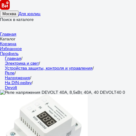
Для юрлиц
Москва
Поиск в каталоге
Главная
Каталог
Корзина
Избранное
Профиль
Главная
/
Электрика и свет
/
Устройства защиты, контроля и управления
/
Реле
/
Напряжения
/
На DIN-рейку
/
Devolt