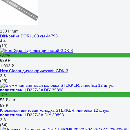
130 ₽
/шт
DIN-рейка DORI 100 см 44796
4.4
(13)
-37%
629 ₽
1 003 ₽
Нож Gigant диэлектрический GDK-3
3.3
(29)
-7%
55 ₽
/шт
59 ₽
Клеммная винтовая колодка STEKKER, линейка 12 штук,
полиэтилен, LD227-3A DIY 39898
3.8
(34)