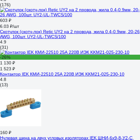
(176)
603 ₽
6.03 ₽/шт
Скотчлок (скотч-лок) Retic UY2 на 2 провода, жила 0.4-0.9мм, 20-26
AWG, 100шт. UY2-UL-TWCS/100
4.9
(31)
-26%
1 130 ₽
1 523 ₽
Контактор IEK КМИ-22510 25А 220В ИЭК KKM21-025-230-10
4.8
(13)
160 ₽
Нулевая шина на двух угловых изоляторах IEK ШНИ-6x9-8-У2-С,