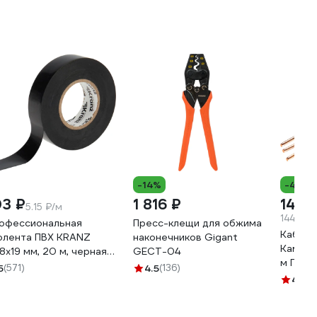
-14%
-4%
03 ₽
1 816 ₽
14 4
5.15 ₽/м
144.2 ₽
офессиональная
Пресс-клещи для обжима
Кабель
олента ПВХ KRANZ
наконечников Gigant
Камкаб
18х19 мм, 20 м, черная
GECT-04
м ГОС
-09-2806
5
(571)
4.5
(136)
1157К
4.7
(2