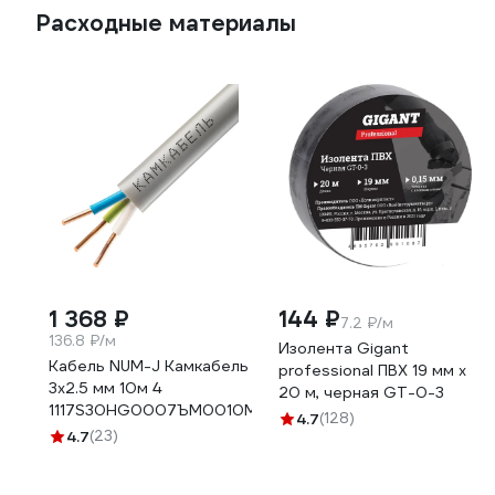
Расходные материалы
1 368 ₽
144 ₽
7.2 ₽/м
136.8 ₽/м
Изолента Gigant
Кабель NUM-J Камкабель
professional ПВХ 19 мм х
3x2.5 мм 10м 4
20 м, черная GT-0-3
1117S30HG0007ЪM0010М
4.7
(128)
4.7
(23)