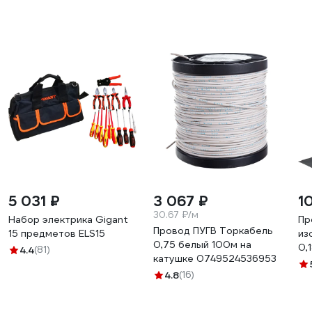
5 031 ₽
3 067 ₽
1
30.67 ₽/м
Набор электрика Gigant
Пр
Провод ПУГВ Торкабель
15 предметов ELS15
из
0,75 белый 100м на
0,
4.4
(81)
катушке 0749524536953
KR
4.8
(16)