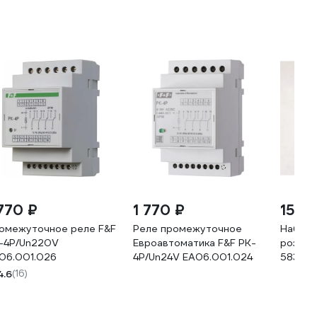
 770 ₽
1 770 ₽
15 5
омежуточное реле F&F
Реле промежуточное
Набор 
-4P/Un220V
Евроавтоматика F&F PK-
розетк
06.001.026
4P/Un24V EA06.001.024
58348
4.6
(16)