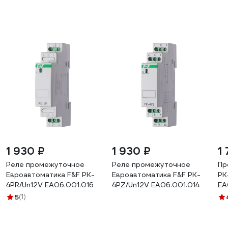
1 930 ₽
1 930 ₽
1
Реле промежуточное
Реле промежуточное
Пр
Евроавтоматика F&F PK-
Евроавтоматика F&F PK-
PK
4PR/Un12V EA06.001.016
4PZ/Un12V EA06.001.014
EA
5
(1)