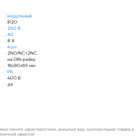
модульный
IP20
250 В
AC
8 А
4 шт
2NO/NC+2NC
на DIN-рейку
18х90х65 мм
PK
400 В
да
лера менять характеристики, внешний вид, комплектацию товара и
убличной офертой