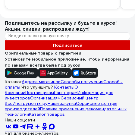
Подпишитесь
на рассылку
и будьте в курсе!
Акции, скидки, распродажи ждут!
Подписаться
Оригинальные товары с гарантией!
Установите мобильное приложение, чтобы информация
по заказам всегда была под рукой
Каталог
Адреса магазинов
Способы получения
Способы
оплаты
Что улучшить?
Контакты
О
Компании
Поставщикам
Партнерам
Информация для
инвесторов
Организациям
Сервисный центр
ВсеИнструменты.ру
Наши закупки
Сервисные центры
производителей
Правила применения рекомендательных
технологий
Каталог товаров
Наши соцсети
Чат для бизнес-клиентов