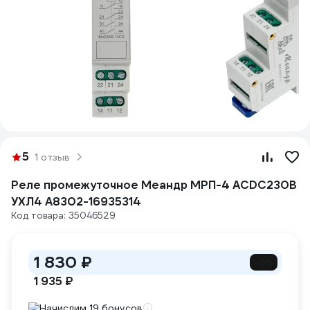
5
1 отзыв
Реле промежуточное Меандр МРП-4 ACDC230В
УХЛ4 A8302-16935314
Код товара: 35046529
1 830 ₽
-5%
1 935 ₽
Начислим 19 бонусов