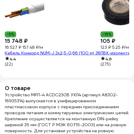
-5%
-15%
15 748 ₽
105 ₽
16 527 ₽
157.48 ₽/м
123 ₽
5.25 ₽/м
Кабель Конкорд NUM-J 3х2,5-0,66 (100 м) 36
ПВХ-изолента 
4.4
4.8
(22)
(275)
О товаре
Устройство МРП-4 ACDC230В УХЛ4 (артикул A8302-
16935314) выпускается в унифицированном
пластмассовом корпусе с передним присоединением
проводов питания и коммутируемых электрических цепей.
Крепление осуществляется на монтажную DIN-рейку
шириной 35 мм (ГОСТ Р МЭК 60715-2003) или на ровную
поверхность. Для установки устройства на ровную