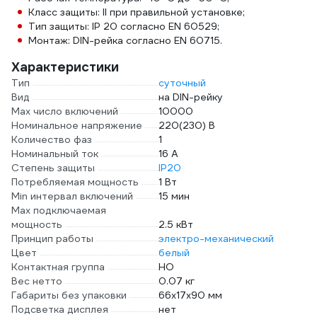
Класс защиты: II при правильной установке;
Тип защиты: IP 20 согласно EN 60529;
Монтаж: DIN-рейка согласно EN 60715.
Характеристики
Тип
суточный
Вид
на DIN-рейку
Max число включений
10000
Номинальное напряжение
220(230) В
Количество фаз
1
Номинальный ток
16 А
Степень защиты
IP20
Потребляемая мощность
1 Вт
Min интервал включений
15 мин
Max подключаемая
мощность
2.5 кВт
Принцип работы
электро-механический
Цвет
белый
Контактная группа
НО
Вес нетто
0.07 кг
Габариты без упаковки
66х17х90 мм
Подсветка дисплея
нет