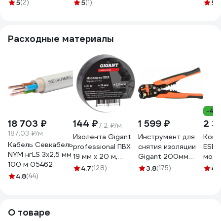
регулятор
управления, 10
B1 A
5
(2)
5
(1)
5
(
времени
функций
107
EA02.001.024
EA02.001.014
Расходные материалы
-46
18 703 ₽
144 ₽
1 599 ₽
2 3
7.2 ₽/м
187.03 ₽/м
Изолента Gigant
Инструмент для
Конт
Кабель Севкабель
professional ПВХ
снятия изоляции
ESB
NYM нгLS 3х2,5 мм
19 мм х 20 м,
Gigant 200мм
моду
100 м 05462
черная GT-0-3
GEP 01
АС-1
4.7
(128)
3.8
(175)
4.1
4.8
(44)
кату
AC/
1SBE
О товаре