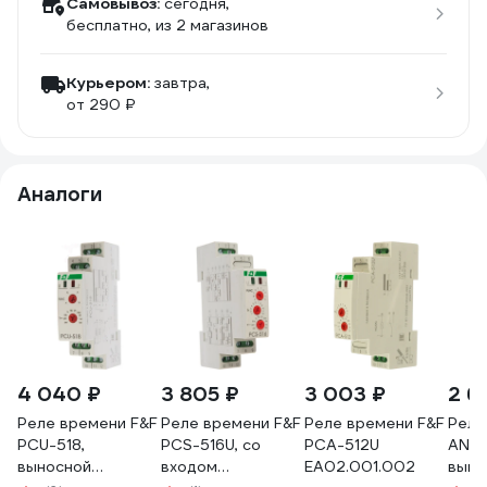
Самовывоз:
сегодня,
бесплатно
, из 2 магазинов
Курьером:
завтра,
от 290 ₽
Аналоги
4 040 ₽
3 805 ₽
3 003 ₽
2 6
Реле времени F&F
Реле времени F&F
Реле времени F&F
Реле
PCU-518,
PCS-516U, со
PCA-512U
ANDE
выносной
входом
EA02.001.002
выкл