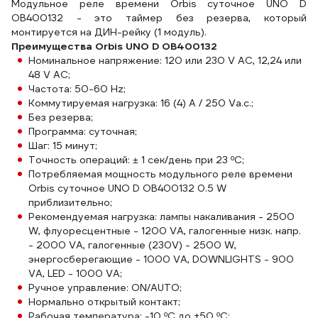
Модульное реле времени Orbis суточное UNO D
OB400132 - это таймер без резерва, который
монтируется на ДИН-рейку (1 модуль).
Преимущества Orbis UNO D OB400132
Номинальное напряжение: 120 или 230 V AC, 12,24 или
48 V AC;
Частота: 50-60 Hz;
Коммутируемая нагрузка: 16 (4) A / 250 Va.c.;
Без резерва;
Программа: суточная;
Шаг: 15 минут;
Точность операций: ± 1 сек/день при 23 ºC;
Потребляемая мощность модульного реле времени
Orbis суточное UNO D OB400132 0.5 W
приблизительно;
Рекомендуемая нагрузка: лампы накаливания - 2500
W, флуоресцентные - 1200 VA, галогенные низк. напр.
- 2000 VA, галогенные (230V) - 2500 W,
энергосберегающие - 1000 VA, DOWNLIGHTS - 900
VA, LED - 1000 VA;
Ручное управление: ON/AUTO;
Нормально открытый контакт;
Рабочая температура: -10 ºC до +50 ºC;